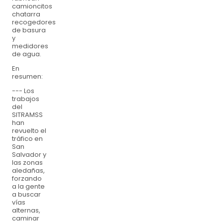
camioncitos
chatarra
recogedores
de basura
y
medidores
de agua.
En
resumen:
--- Los
trabajos
del
SITRAMSS
han
revuelto el
tráfico en
San
Salvador y
las zonas
aledañas,
forzando
a la gente
a buscar
vías
alternas,
caminar