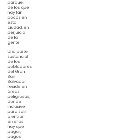
parque,
de los que
hay tan
pocos en
esta
ciudad, en
perjuicio
de la
gente.
Una parte
sustancial
de los
pobladores
del Gran
San
Salvador
reside en
áreas
peligrosas,
donde
inclusive
para salir
o entrar
en ellas
hay que
pagar,
pagos