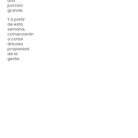
una
porción
grande.
Y a partir
de esta
semana,
comenzarán
a cortar
árboles
propiedad
de la
gente.