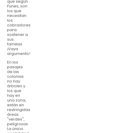
que según
Funes, son
los que
necesitan
los
cobradores
para
sostener a
sus
familias.
¡Vaya
argumento!
En los
pasajes
de las
colonias
no hay
árboles y
los que
hay en
una zona,
están en
restringidas
áreas
"verdes",
peligrosas.
La única