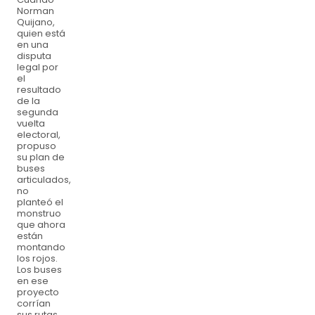
Norman
Quijano,
quien está
en una
disputa
legal por
el
resultado
de la
segunda
vuelta
electoral,
propuso
su plan de
buses
articulados,
no
planteó el
monstruo
que ahora
están
montando
los rojos.
Los buses
en ese
proyecto
corrían
sus rutas