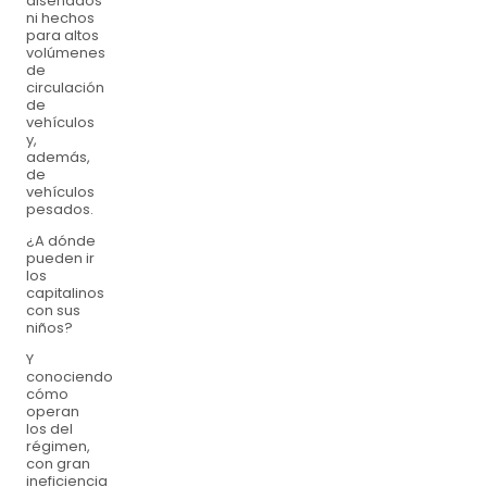
diseñados
ni hechos
para altos
volúmenes
de
circulación
de
vehículos
y,
además,
de
vehículos
pesados.
¿A dónde
pueden ir
los
capitalinos
con sus
niños?
Y
conociendo
cómo
operan
los del
régimen,
con gran
ineficiencia