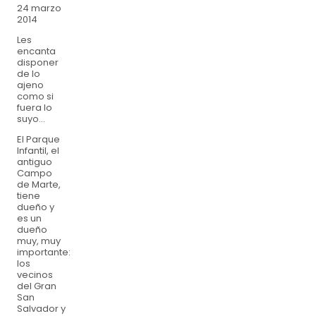
24 marzo
2014
Les
encanta
disponer
de lo
ajeno
como si
fuera lo
suyo…
El Parque
Infantil, el
antiguo
Campo
de Marte,
tiene
dueño y
es un
dueño
muy, muy
importante:
los
vecinos
del Gran
San
Salvador y