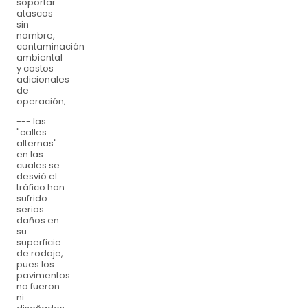
soportar
atascos
sin
nombre,
contaminación
ambiental
y costos
adicionales
de
operación;
--- las
"calles
alternas"
en las
cuales se
desvió el
tráfico han
sufrido
serios
daños en
su
superficie
de rodaje,
pues los
pavimentos
no fueron
ni