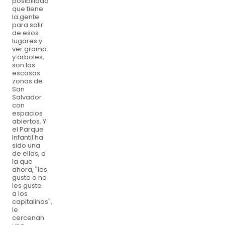
posibilidad
que tiene
la gente
para salir
de esos
lugares y
ver grama
y árboles,
son las
escasas
zonas de
San
Salvador
con
espacios
abiertos. Y
el Parque
Infantil ha
sido una
de ellas, a
la que
ahora, "les
guste o no
les guste
a los
capitalinos",
le
cercenan