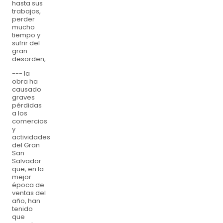
hasta sus
trabajos,
perder
mucho
tiempo y
sufrir del
gran
desorden;
--- la
obra ha
causado
graves
pérdidas
a los
comercios
y
actividades
del Gran
San
Salvador
que, en la
mejor
época de
ventas del
año, han
tenido
que