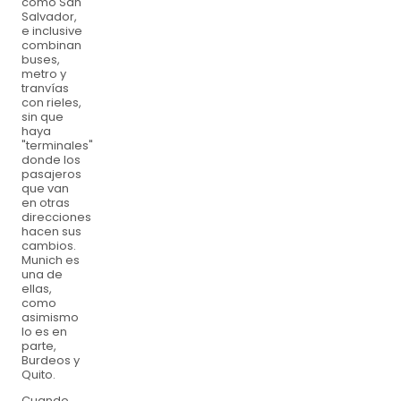
como San
Salvador,
e inclusive
combinan
buses,
metro y
tranvías
con rieles,
sin que
haya
"terminales"
donde los
pasajeros
que van
en otras
direcciones
hacen sus
cambios.
Munich es
una de
ellas,
como
asimismo
lo es en
parte,
Burdeos y
Quito.
Cuando