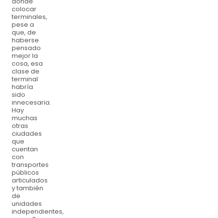
donde
colocar
terminales,
pese a
que, de
haberse
pensado
mejor la
cosa, esa
clase de
terminal
habría
sido
innecesaria.
Hay
muchas
otras
ciudades
que
cuentan
con
transportes
públicos
articulados
y también
de
unidades
independientes,