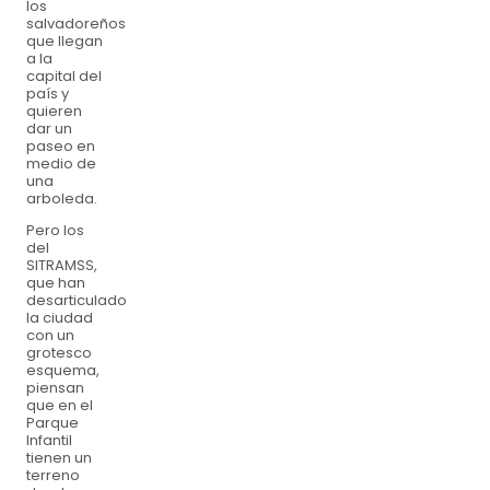
los
salvadoreños
que llegan
a la
capital del
país y
quieren
dar un
paseo en
medio de
una
arboleda.
Pero los
del
SITRAMSS,
que han
desarticulado
la ciudad
con un
grotesco
esquema,
piensan
que en el
Parque
Infantil
tienen un
terreno