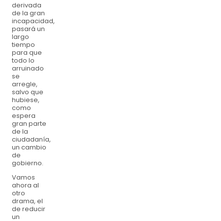
derivada
de la gran
incapacidad,
pasará un
largo
tiempo
para que
todo lo
arruinado
se
arregle,
salvo que
hubiese,
como
espera
gran parte
de la
ciudadanía,
un cambio
de
gobierno.
Vamos
ahora al
otro
drama, el
de reducir
un