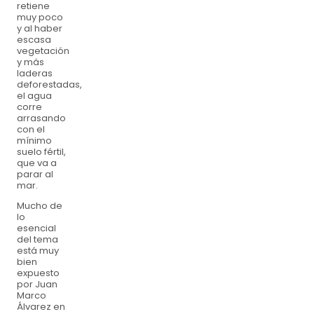
retiene
muy poco
y al haber
escasa
vegetación
y más
laderas
deforestadas,
el agua
corre
arrasando
con el
mínimo
suelo fértil,
que va a
parar al
mar.
Mucho de
lo
esencial
del tema
está muy
bien
expuesto
por Juan
Marco
Álvarez en