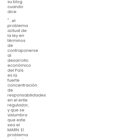
su blog
cuando
dice:
"…el
problema
actual de
la ley en
términos
de
contraponerse
al
desarrollo
económico
del País
es la
fuerte
concentración
de
responsabilidades
en el ente
regulador,
y que se
vislumbra
que este
sea el
MARN. El
problema