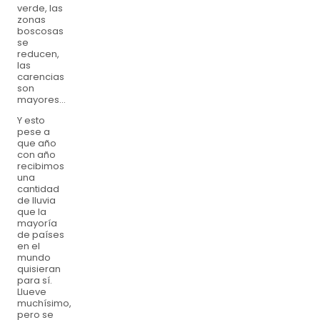
verde, las
zonas
boscosas
se
reducen,
las
carencias
son
mayores…
Y esto
pese a
que año
con año
recibimos
una
cantidad
de lluvia
que la
mayoría
de países
en el
mundo
quisieran
para sí.
Llueve
muchísimo,
pero se