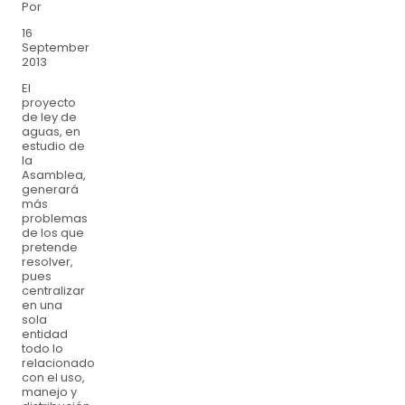
Por
16
September
2013
El
proyecto
de ley de
aguas, en
estudio de
la
Asamblea,
generará
más
problemas
de los que
pretende
resolver,
pues
centralizar
en una
sola
entidad
todo lo
relacionado
con el uso,
manejo y