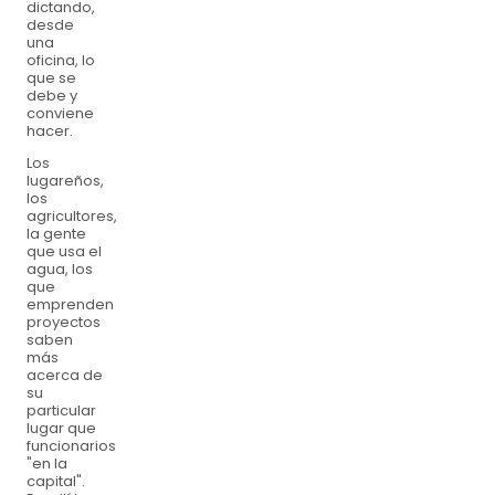
dictando,
desde
una
oficina, lo
que se
debe y
conviene
hacer.
Los
lugareños,
los
agricultores,
la gente
que usa el
agua, los
que
emprenden
proyectos
saben
más
acerca de
su
particular
lugar que
funcionarios
"en la
capital".