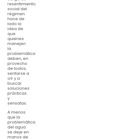
resentimiento
social del
régimen
hace de
lado la
idea de
que
quienes
manejen
la
problemática
deben, en
provecho
de todos,
sentarse a
oír y a
buscar
soluciones
prácticas
y
sensatas.
A menos
que la
problemática
del agua
se deje en
manos de