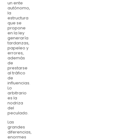
un ente
autónomo,
la
estructura
que se
propone
en la ley
generaría
tardanzas,
papeleo y
errores,
además
de
prestarse
al tráfico
de
influencias.
Lo
arbitrario
es la
nodriza
del
peculado.
Las
grandes
diferencias,
enormes