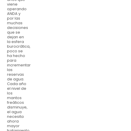
viene
operando
ANDA y
por las
muchas
decisiones
que se
dejan en
la esfera
burocrática,
poco se
ha hecho
para
incrementar
las
reservas
de agua.
Cada año
el nivel de
los
mantos
freáticos
disminuye,
el agua
necesita
ahora
mayor
tratamiento