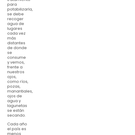
para
potabilizarla,
se debe
recoger
agua de
lugares
cada vez
más
distantes
de donde
se
consume
y vemos,
frente a
nuestros
ojos,
como ríos,
pozas,
manantiales,
ojos de
agua y
lagunetas
se están
secando.
Cada año
el país es
menos