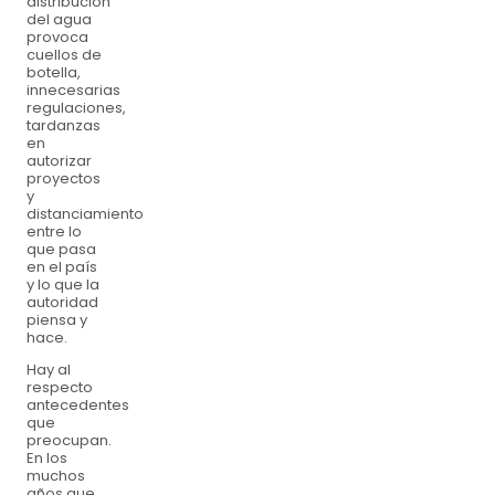
distribución
del agua
provoca
cuellos de
botella,
innecesarias
regulaciones,
tardanzas
en
autorizar
proyectos
y
distanciamiento
entre lo
que pasa
en el país
y lo que la
autoridad
piensa y
hace.
Hay al
respecto
antecedentes
que
preocupan.
En los
muchos
años que