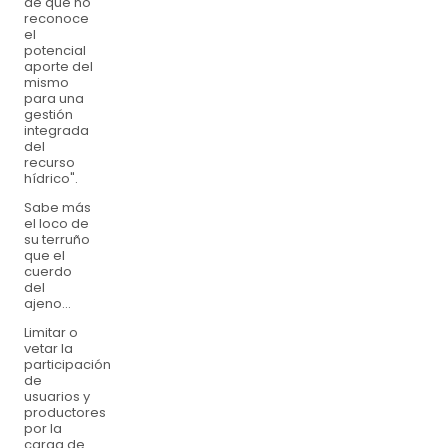
de que no
reconoce
el
potencial
aporte del
mismo
para una
gestión
integrada
del
recurso
hídrico".
Sabe más
el loco de
su terruño
que el
cuerdo
del
ajeno…
Limitar o
vetar la
participación
de
usuarios y
productores
por la
carga de