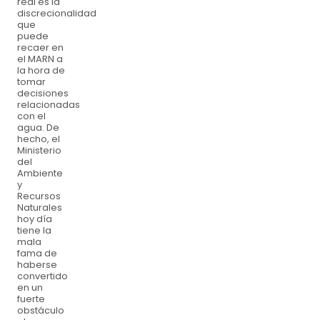
real es la
discrecionalidad
que
puede
recaer en
el MARN a
la hora de
tomar
decisiones
relacionadas
con el
agua. De
hecho, el
Ministerio
del
Ambiente
y
Recursos
Naturales
hoy día
tiene la
mala
fama de
haberse
convertido
en un
fuerte
obstáculo