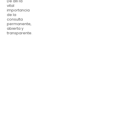
De allí la
vital
importancia
de la
consulta
permanente,
abierta y
transparente.