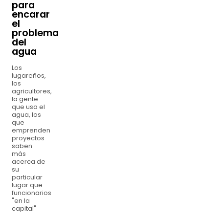
para
encarar
el
problema
del
agua
Los
lugareños,
los
agricultores,
la gente
que usa el
agua, los
que
emprenden
proyectos
saben
más
acerca de
su
particular
lugar que
funcionarios
"en la
capital"