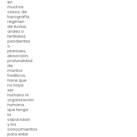
en
muchos
casos, de
topografía,
régimen
de lluvias,
aridez o
fertilidad,
pendientes
o
planicies,
absorción,
profundidad
de
mantos
freáticos,
hace que
no haya
ser
humano ni
organización
humana
que tenga
la
capacidad
y los
conocimientos
para estar