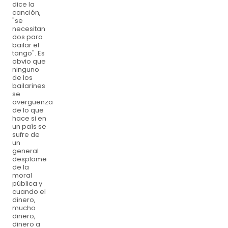
dice la
canción,
"se
necesitan
dos para
bailar el
tango". Es
obvio que
ninguno
de los
bailarines
se
avergüenza
de lo que
hace si en
un país se
sufre de
un
general
desplome
de la
moral
pública y
cuando el
dinero,
mucho
dinero,
dinero a