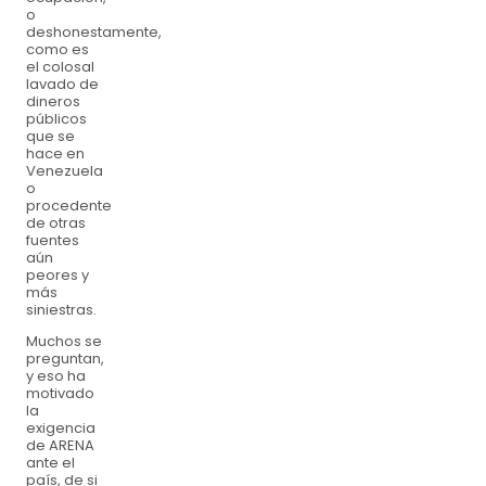
o
deshonestamente,
como es
el colosal
lavado de
dineros
públicos
que se
hace en
Venezuela
o
procedente
de otras
fuentes
aún
peores y
más
siniestras.
Muchos se
preguntan,
y eso ha
motivado
la
exigencia
de ARENA
ante el
país, de si