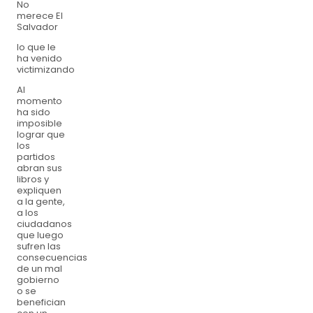
No
merece El
Salvador
lo que le
ha venido
victimizando
Al
momento
ha sido
imposible
lograr que
los
partidos
abran sus
libros y
expliquen
a la gente,
a los
ciudadanos
que luego
sufren las
consecuencias
de un mal
gobierno
o se
benefician