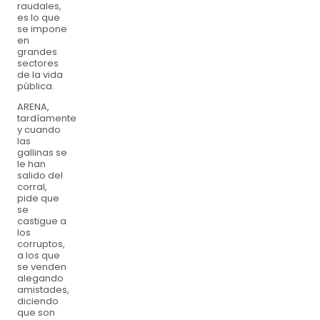
raudales,
es lo que
se impone
en
grandes
sectores
de la vida
pública.
ARENA,
tardíamente
y cuando
las
gallinas se
le han
salido del
corral,
pide que
se
castigue a
los
corruptos,
a los que
se venden
alegando
amistades,
diciendo
que son