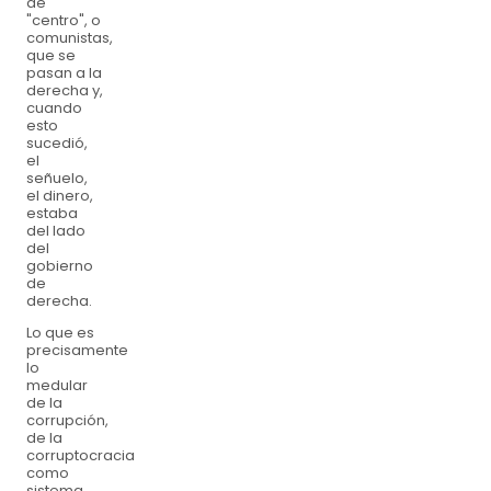
de
"centro", o
comunistas,
que se
pasan a la
derecha y,
cuando
esto
sucedió,
el
señuelo,
el dinero,
estaba
del lado
del
gobierno
de
derecha.
Lo que es
precisamente
lo
medular
de la
corrupción,
de la
corruptocracia
como
sistema.