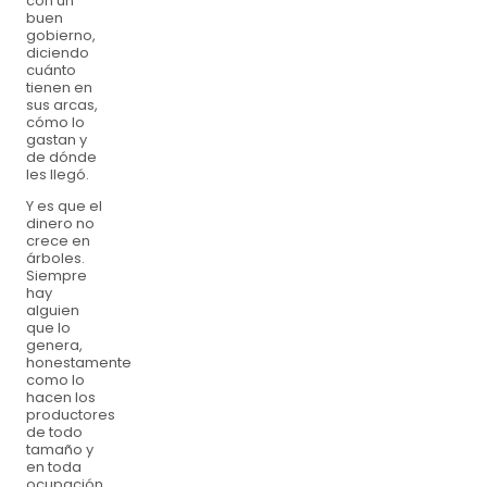
con un
buen
gobierno,
diciendo
cuánto
tienen en
sus arcas,
cómo lo
gastan y
de dónde
les llegó.
Y es que el
dinero no
crece en
árboles.
Siempre
hay
alguien
que lo
genera,
honestamente
como lo
hacen los
productores
de todo
tamaño y
en toda
ocupación,