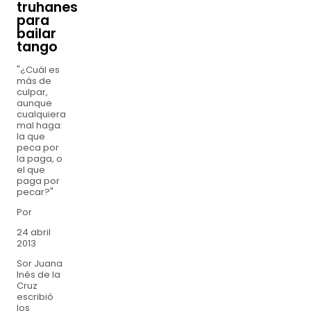
truhanes
para
bailar
tango
"¿Cuál es
más de
culpar,
aunque
cualquiera
mal haga:
la que
peca por
la paga, o
el que
paga por
pecar?"
Por
24 abril
2013
Sor Juana
Inés de la
Cruz
escribió
los