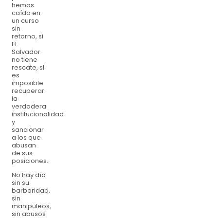
hemos
caído en
un curso
sin
retorno, si
El
Salvador
no tiene
rescate, si
es
imposible
recuperar
la
verdadera
institucionalidad
y
sancionar
a los que
abusan
de sus
posiciones.
No hay día
sin su
barbaridad,
sin
manipuleos,
sin abusos