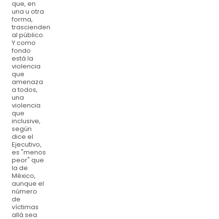
que, en
una u otra
forma,
trascienden
al público.
Y como
fondo
está la
violencia
que
amenaza
a todos,
una
violencia
que
inclusive,
según
dice el
Ejecutivo,
es "menos
peor" que
la de
México,
aunque el
número
de
víctimas
allá sea