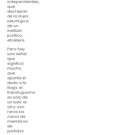
independientes,
que
discrepan
de la línea
ideológica
de un
instituto
político,
etcétera.
Pero hay
una señal
que
significa
mucho,
que
apunta el
dedo a la
llaga: el
transfuguismo
es sólo de
un lado al
otro; son
raros los
casos de
miembros
de
partidos