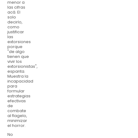
menor a
las cifras
acá. El
solo
decirlo,
como
justificar
las
extorsiones
porque
"de algo
tienen que
vivir los
extorsionistas",
espanta.
Muestra la
incapacidad
para
formular
estrategias
efectivas
de
combate
al flagelo,
minimizar
el horror.
No