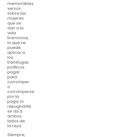
memorables
versos
sobre las
mujeres
que se
dan a la
vida
licenciosa,
lo que se
puede
aplicar a
los
tránsfugas
políticos:
pagar
para
corromper
o
corromperse
por la
paga; lo
repugnante
se da a
ambos
lados de
la raya.
Siempre,