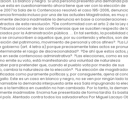
retación. Es blanco y negro. Si una persona presenta una demanda p
ue esta en cuestionamiento ahora tiene que ver con la elección de
 2007 la Sala de lo Contencioso resolvió el caso 195-2006, denunci
encia firmada incluso por una de las actuales Magistradas, es muy c
emente declara inadmisible la denuncia en base a consideraciones
tractos de esta resolución. ?De conformidad con el arto 2 de la Ley 
Tribunal conocer de las controversias que se susciten respecto de l
dos por la Administración pública. .... En tal sentido, la posibilida
 se circunscriben a aquellos que, por su contenido y efectos, son de
sición del patrimonio, movimiento de personal y otros afines?. ?La L
de gobierno (art. 4 letra a) porque precisamente tales actos se pron
determinante el rasgo de discrecionalidad?. ?De ahí que estos actos, 
os en sede contencioso administrativa?. ?Las elecciones, como es sa
 emite su voto, está manifestando una voluntad de naturaleza
haber para pretender que, cuando el pueblo vota por medio de sus
 cambia la naturaleza de la elección?. ?La elección de magistrados
pificadas como puramente políticas y, por consiguiente, ajena al co
gallo. Este es un caso en blanco y negro, no se ven por ningún lado l
 inamisible la demanda interpuesta ante esa Sala impugnando la ele
das a la temática en cuestión no han cambiado. Por lo tanto, la dema
lmente inadmisible. Encima fue presentada de forma tardía. Es bast
 del país. Atentado contra todos los salvadoreños Por Miguel Lacayo 