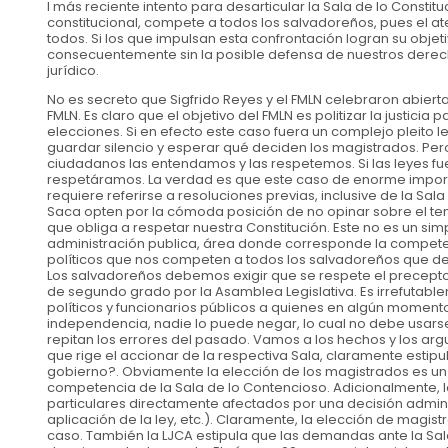
l más reciente intento para desarticular la Sala de lo Constit
constitucional, compete a todos los salvadoreños, pues el at
todos. Si los que impulsan esta confrontación logran su obje
consecuentemente sin la posible defensa de nuestros derech
jurídico.
No es secreto que Sigfrido Reyes y el FMLN celebraron abierta
FMLN. Es claro que el objetivo del FMLN es politizar la justici
elecciones. Si en efecto este caso fuera un complejo pleito
guardar silencio y esperar qué deciden los magistrados. Pero 
ciudadanos las entendamos y las respetemos. Si las leyes fue
respetáramos. La verdad es que este caso de enorme import
requiere referirse a resoluciones previas, inclusive de la S
Saca opten por la cómoda posición de no opinar sobre el tem
que obliga a respetar nuestra Constitución. Este no es un si
administración publica, área donde corresponde la competenc
políticos que nos competen a todos los salvadoreños que de
Los salvadoreños debemos exigir que se respete el precepto 
de segundo grado por la Asamblea Legislativa. Es irrefutab
políticos y funcionarios públicos a quienes en algún momento
independencia, nadie lo puede negar, lo cual no debe usars
repitan los errores del pasado. Vamos a los hechos y los argu
que rige el accionar de la respectiva Sala, claramente estip
gobierno?. Obviamente la elección de los magistrados es un 
competencia de la Sala de lo Contencioso. Adicionalmente, la
particulares directamente afectados por una decisión admini
aplicación de la ley, etc.). Claramente, la elección de magi
caso. También la LJCA estipula que las demandas ante la S