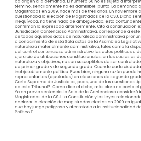
da origen a la demanda. El número 60 no es sujeto a interp
término, sencillamente no es admisible, punto. La demanda q
Magistrados en 2009, hace más de tres años. En noviembre de
cuestionaba la elección de Magistrados de la CSJ. Dicha sent
inequívoca, no tiene nada de ambigüedad; esta contundent
confirman lo expresado anteriormente. Cito a continuación ex
Jurisdicción Contencioso Administrativa, corresponde a este 
de todos aquellos actos de naturaleza administrativa pronuncia
a conocimiento de esta Sala actos de la Asamblea Legislativa
naturaleza materialmente administrativa, tales como la dispo
del control contencioso administrativo los actos políticos o 
ejercicio de atribuciones constitucionales, en las cuales es 
naturaleza y objetivos, no son susceptibles de ser controlad
de primer grado y de segundo grado. Cuando cada ciudadano
inobjetablemente política. Pues bien, ninguna razón puede 
representantes (diputados) en elecciones de segundo grado,
Corte Suprema de Justicia es, pues, una de las cuestiones ti
de este Tribunal?. Como dice el dicho, más claro no canta el 
Ya en previa sentencia, la Sala de lo Contencioso consideró
Magistrados de la CSJ. La Constitución y las leyes relaciona
declarar la elección de magistrados electos en 2009 es igua
que hay juego peligroso y atentatorio a la institucionalidad
Político E