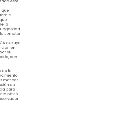
asado este
a que
lara e
 que
de la
a legalidad
d de someter
JCA excluye
uncian en
por su
bido, son
 de la
nocimiento
os matices.
cción de
nda para
ante obvio
Observador