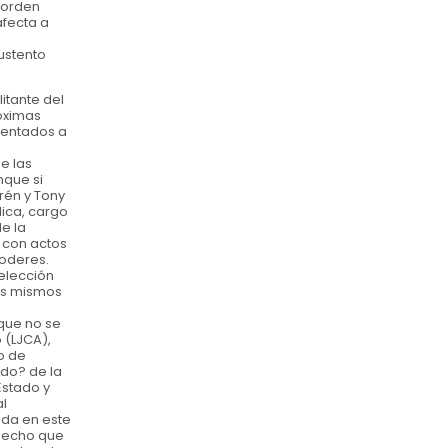
e orden
afecta a
ustento
itante del
róximas
tentados a
e las
nque si
rén y Tony
lica, cargo
e la
 con actos
poderes.
 elección
os mismos
que no se
 (LJCA),
o de
ido? de la
Estado y
al
nda en este
 hecho que