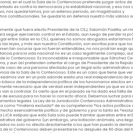
ucional, en el cual la Sala de lo Contencioso pretende juzgar actos d
entado es contra la democracia y la estabilidad nacional, y eso nos 
tivo, nos quedaríamos, por un extenso periodo, sin magistrados y
os constitucionales. Se quedaría sin defensa nuestro más valioso s
mente que fuera electo Presidente de la CSJ, Salomón Padilla, un mil
a para seguir ejerciendo control en el Estado, aun luego de perder la p
 legal entre Salas en la CSJ, quienes no somos abogados estaríamos 
las leyes, y más aun nuestra Constitución, son escritas para que los
sen tan oscuras que no fueran entendibles, no nos podrían exigir qu
ancia para la vida nacional no es un caso legalmente complejo, au
ala de lo Contencioso. Es inconcebible e irresponsable que Sánchez Ce
a, y aun así pretenden ostentar el cargo de Presidente de la Repúb
mple caso de una persona afectada por un ilegal acto administrativo d
ia de la Sala de lo Contencioso. Este es un caso que tiene que ver
seamos vivir en un país adonde exista una real independencia de 
básico de la independencia política de los funcionarios electos en
lemente necesario que de verdad sean independientes ya que es a l
 van a controlar. Es cierto que en el pasado se ha dado esa falta de
e de excusa para no hacer lo correcto ahora. Debemos luchar para 
mentos legales. La Ley de la Jurisdicción Contencioso Administrativo
ula como ?materia excluida? de su competencia ?los actos políticos 
hecho esencialmente político y de gobierno y por lo tanto es ?exclu
 LJCA estipula que esta Sala solo puede tramitar querellas entre el 
strativa del gobierno (un embargo, una licitación anómala, una ileg
strados no solo no afecta directamente a los que han puesto la dema
ala de lo Contencioso deben presentarse no después de 60 días del