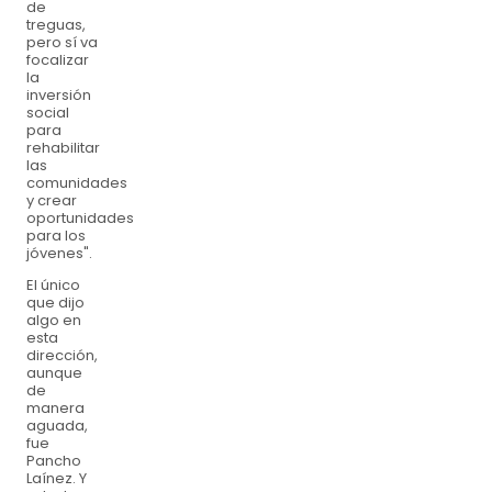
de
treguas,
pero sí va
focalizar
la
inversión
social
para
rehabilitar
las
comunidades
y crear
oportunidades
para los
jóvenes".
El único
que dijo
algo en
esta
dirección,
aunque
de
manera
aguada,
fue
Pancho
Laínez. Y