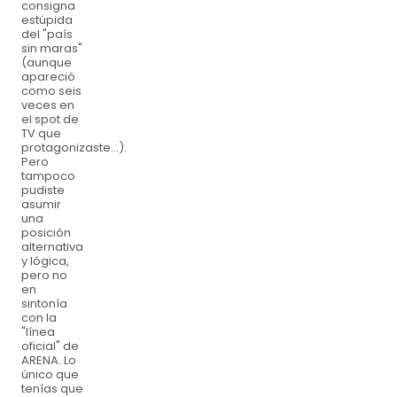
consigna
estúpida
del "país
sin maras"
(aunque
apareció
como seis
veces en
el spot de
TV que
protagonizaste...).
Pero
tampoco
pudiste
asumir
una
posición
alternativa
y lógica,
pero no
en
sintonía
con la
"línea
oficial" de
ARENA. Lo
único que
tenías que