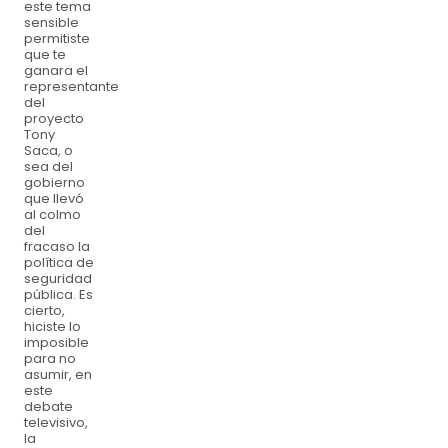
este tema
sensible
permitiste
que te
ganara el
representante
del
proyecto
Tony
Saca, o
sea del
gobierno
que llevó
al colmo
del
fracaso la
política de
seguridad
pública. Es
cierto,
hiciste lo
imposible
para no
asumir, en
este
debate
televisivo,
la