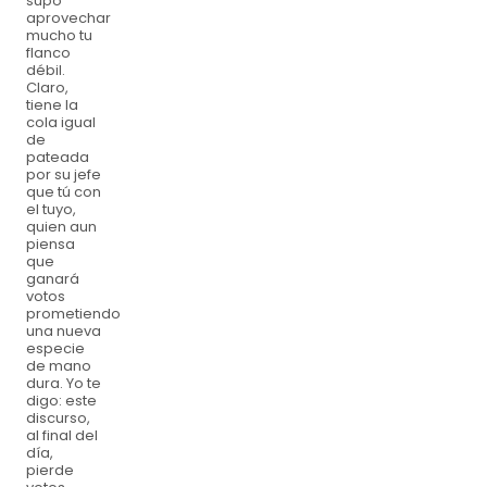
supo
aprovechar
mucho tu
flanco
débil.
Claro,
tiene la
cola igual
de
pateada
por su jefe
que tú con
el tuyo,
quien aun
piensa
que
ganará
votos
prometiendo
una nueva
especie
de mano
dura. Yo te
digo: este
discurso,
al final del
día,
pierde