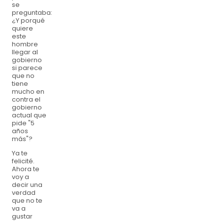
se
preguntaba:
¿Y porqué
quiere
este
hombre
llegar al
gobierno
si parece
que no
tiene
mucho en
contra el
gobierno
actual que
pide "5
años
más"?
Ya te
felicité.
Ahora te
voy a
decir una
verdad
que no te
va a
gustar