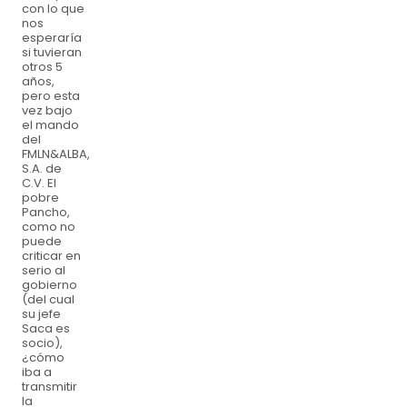
con lo que
nos
esperaría
si tuvieran
otros 5
años,
pero esta
vez bajo
el mando
del
FMLN&ALBA,
S.A. de
C.V. El
pobre
Pancho,
como no
puede
criticar en
serio al
gobierno
(del cual
su jefe
Saca es
socio),
¿cómo
iba a
transmitir
la