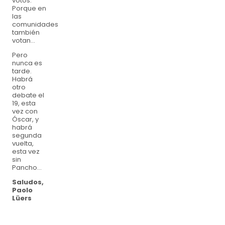
votos.
Porque en
las
comunidades
también
votan...
Pero
nunca es
tarde.
Habrá
otro
debate el
19, esta
vez con
Óscar, y
habrá
segunda
vuelta,
esta vez
sin
Pancho...
Saludos,
Paolo
Lüers