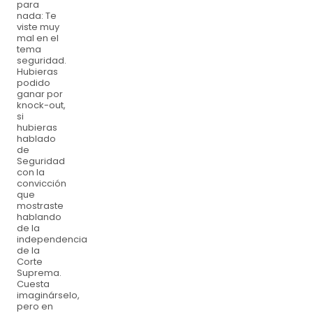
para
nada: Te
viste muy
mal en el
tema
seguridad.
Hubieras
podido
ganar por
knock-out,
si
hubieras
hablado
de
Seguridad
con la
convicción
que
mostraste
hablando
de la
independencia
de la
Corte
Suprema.
Cuesta
imaginárselo,
pero en