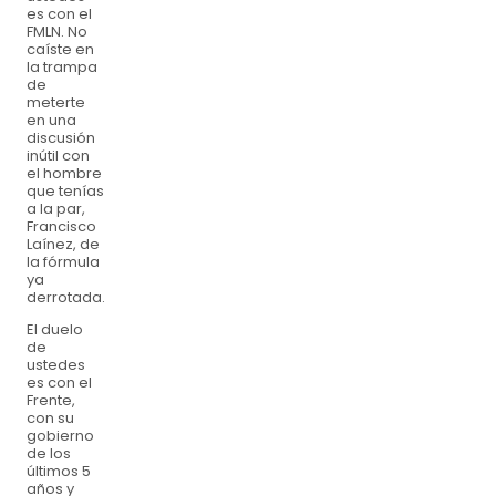
es con el
FMLN. No
caíste en
la trampa
de
meterte
en una
discusión
inútil con
el hombre
que tenías
a la par,
Francisco
Laínez, de
la fórmula
ya
derrotada.
El duelo
de
ustedes
es con el
Frente,
con su
gobierno
de los
últimos 5
años y