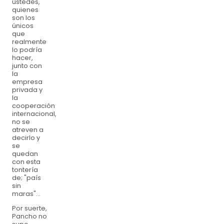
ustedes,
quienes
son los
únicos
que
realmente
lo podría
hacer,
junto con
la
empresa
privada y
la
cooperación
internacional,
no se
atreven a
decirlo y
se
quedan
con esta
tontería
de; "país
sin
maras"...
Por suerte,
Pancho no