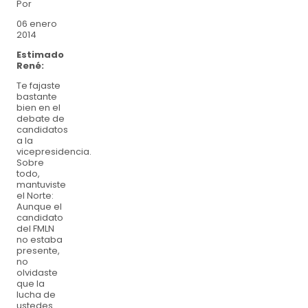
Por
06 enero
2014
Estimado
René:
Te fajaste
bastante
bien en el
debate de
candidatos
a la
vicepresidencia.
Sobre
todo,
mantuviste
el Norte:
Aunque el
candidato
del FMLN
no estaba
presente,
no
olvidaste
que la
lucha de
ustedes