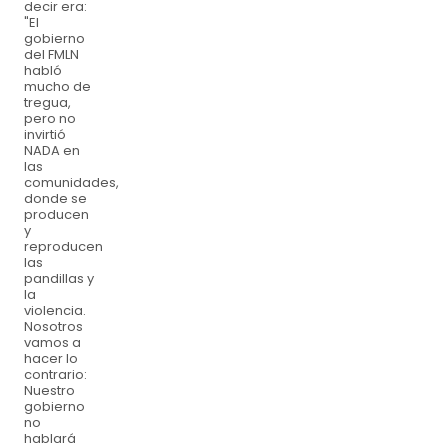
decir era:
"El
gobierno
del FMLN
habló
mucho de
tregua,
pero no
invirtió
NADA en
las
comunidades,
donde se
producen
y
reproducen
las
pandillas y
la
violencia.
Nosotros
vamos a
hacer lo
contrario:
Nuestro
gobierno
no
hablará