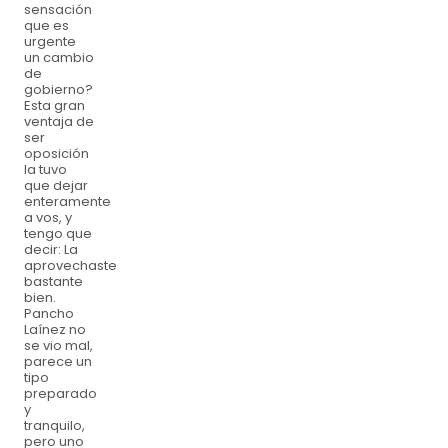
sensación
que es
urgente
un cambio
de
gobierno?
Esta gran
ventaja de
ser
oposición
la tuvo
que dejar
enteramente
a vos, y
tengo que
decir: La
aprovechaste
bastante
bien.
Pancho
Laínez no
se vio mal,
parece un
tipo
preparado
y
tranquilo,
pero uno