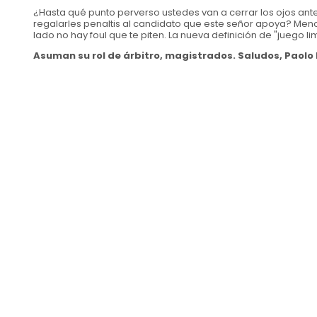
¿Hasta qué punto perverso ustedes van a cerrar los ojos ante
regalarles penaltis al candidato que este señor apoya? Menos 
lado no hay foul que te piten. La nueva definición de "juego lim
Asuman su rol de árbitro, magistrados. Saludos, Paolo 