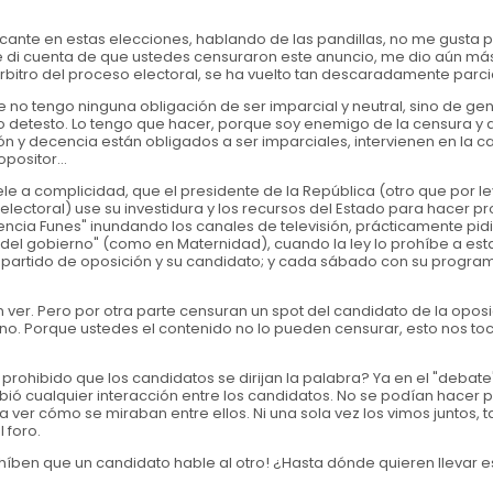
ncante en estas elecciones, hablando de las pandillas, no me gusta 
 di cuenta de que ustedes censuraron este anuncio, me dio aún más
árbitro del proceso electoral, se ha vuelto tan descaradamente parci
 no tengo ninguna obligación de ser imparcial y neutral, sino de ge
o detesto. Lo tengo que hacer, porque soy enemigo de la censura y 
ción y decencia están obligados a ser imparciales, intervienen en la
positor...
e a complicidad, que el presidente de la República (otro que por le
ctoral) use su investidura y los recursos del Estado para hacer pro
idencia Funes" inundando los canales de televisión, prácticamente pid
 del gobierno" (como en Maternidad), cuando la ley lo prohíbe a esta
 partido de oposición y su candidato; y cada sábado con su program
en ver. Pero por otra parte censuran un spot del candidato de la oposi
no. Porque ustedes el contenido no lo pueden censurar, esto nos toc
ibido que los candidatos se dirijan la palabra? Ya en el "debate" 
bió cualquier interacción entre los candidatos. No se podían hacer 
a ver cómo se miraban entre ellos. Ni una sola vez los vimos juntos, t
 foro.
híben que un candidato hable al otro! ¿Hasta dónde quieren llevar es