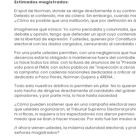
Estimados magistrados:
El spot de Norman, donde se dirige directamente a su contri
Detesto el contenido, me da cólera. Sin embargo, cuando me
¿Cómo es posible que una institución, que por definición es 
Imagínense qué irónico: Yo como periodista y columnista, que
debate y opinión, tengo que defender un spot cuyo contenid
de la libertad de expresión. Y ustedes, quienes por Constitu
electoral con los dados cargados, censurando al candidato o
Por una parte ustedes permiten, con una negligencia que huel
decencia estaría obligado a mantenerse fuera del combate ele
Lo hace todos los días: con la lluvia de anuncios de la "Pres
voto para el FMLN; con actos públicos de "inspección a obras
la campaña; con cadenas nacionales dedicadas a criticar al
dedicado a Paco Flores, Norman Quijano y ARENA...
Todo esto nuestros árbitros lo permiten sin pitar. No lo quier
solo hecho de dirigirse directamente al candidato del gobier
opinadores, y por parte mía, lo hice hasta saciedad.
¿Cómo pueden sostener que en una campaña electoral sea proh
que ustedes organizaron, el Tribunal Supremo Electoral prohi
ni críticas, ni siquiera a los espectadores nos dieron permiso 
miedo que se iban a hacer muecas. Por esto fue tan insulso el
¡Y ahora vienen ustedes, la máxima autoridad electoral, y pro
señores magistrados?