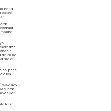
por nada.
 cólera.
al?
nerar
defensor
 campaña
y y
selitismo.
iendo el
 altura de
a radial
ción, por el
a a los
televisivo,
preguntas,
al vez por
ta farsa,