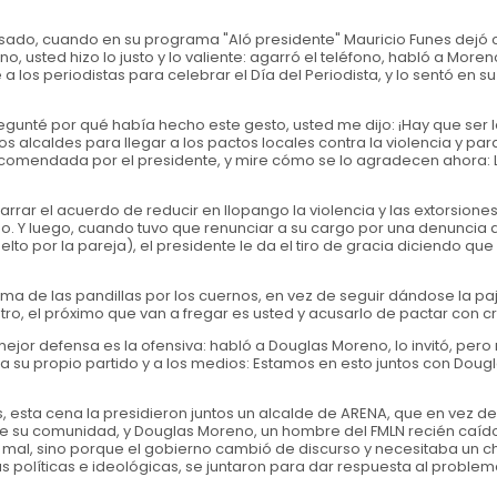
 pasado, cuando en su programa "Aló presidente" Mauricio Funes dejó
usted hizo lo justo y lo valiente: agarró el teléfono, habló a Moreno,
os periodistas para celebrar el Día del Periodista, y lo sentó en 
egunté por qué había hecho este gesto, usted me dijo: ¡Hay que ser l
 alcaldes para llegar a los pactos locales contra la violencia y par
encomendada por el presidente, y mire cómo se lo agradecen ahora: L
rrar el acuerdo de reducir en Ilopango la violencia y las extorsione
ado. Y luego, cuando tuvo que renunciar a su cargo por una denuncia 
lto por la pareja), el presidente le da el tiro de gracia diciendo qu
ma de las pandillas por los cuernos, en vez de seguir dándose la pa
istro, el próximo que van a fregar es usted y acusarlo de pactar con c
mejor defensa es la ofensiva: habló a Douglas Moreno, lo invitó, per
 su propio partido y a los medios: Estamos en esto juntos con Douglas
s, esta cena la presidieron juntos un alcalde de ARENA, que en vez de 
e su comunidad, y Douglas Moreno, un hombre del FMLN recién caíd
mal, sino porque el gobierno cambió de discurso y necesitaba un c
s políticas e ideológicas, se juntaron para dar respuesta al problem