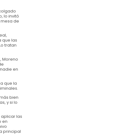
 colgado
 lo invitó
su mesa de
eal,
a que las
o tratan
s, Moreno
de
e nadie en
ja que la
riminales.
o más bien
, y si lo
aplicar las
o en
hivo
a principal