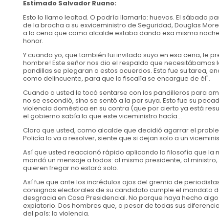
Estimado Salvador Ruano:
Esto lo llamo lealtad. O podría llamarlo: huevos. El sábado
de la brocha a su exviceministro de Seguridad, Douglas Moreno, 
a la cena que como alcalde estaba dando esa misma noche a l
honor.
Y cuando yo, que también fui invitado suyo en esa cena, le pr
hombre! Este señor nos dio el respaldo que necesitábamos los
pandillas se plegaran a estos acuerdos. Esta fue su tarea, 
como delincuente, para que la fiscalía se encargue de él".
Cuando a usted le tocó sentarse con los pandilleros para ama
no se escondió, sino se sentó a la par suya. Esto fue su pec
violencia doméstica en su contra (que por cierto ya está resue
el gobierno sabía lo que este viceministro hacía...
Claro que usted, como alcalde que decidió agarrar el proble
Policía lo va a resolver, siente que si dejan solo a un vicemin
Así que usted reaccionó rápido aplicando la filosofía que la 
mandó un mensaje a todos: al mismo presidente, al ministro, a
quieren fregar no estará solo.
Así fue que ante los incrédulos ojos del gremio de periodista
consignas electorales de su candidato cumple el mandato d
desgracia en Casa Presidencial. No porque haya hecho algo 
expiatorio. Dos hombres que, a pesar de todas sus diferencia
del país: la violencia.