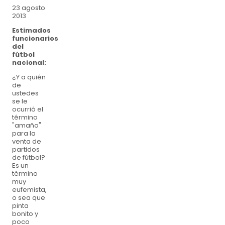
23 agosto
2013
Estimados
funcionarios
del
fútbol
nacional:
¿Y a quién
de
ustedes
se le
ocurrió el
término
"amaño"
para la
venta de
partidos
de fútbol?
Es un
término
muy
eufemista,
o sea que
pinta
bonito y
poco