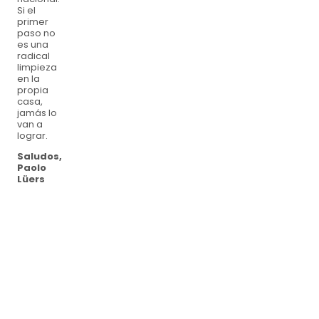
Si el
primer
paso no
es una
radical
limpieza
en la
propia
casa,
jamás lo
van a
lograr.
Saludos,
Paolo
Lüers