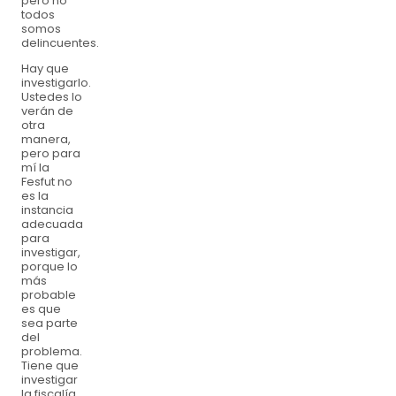
pero no
todos
somos
delincuentes.
Hay que
investigarlo.
Ustedes lo
verán de
otra
manera,
pero para
mí la
Fesfut no
es la
instancia
adecuada
para
investigar,
porque lo
más
probable
es que
sea parte
del
problema.
Tiene que
investigar
la fiscalía,