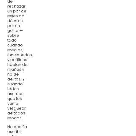
de
rechazar
un par de
miles de
dólares
por un
golito —
sobre
todo
cuando
medios,
funcionarios,
y políticos
hablan de
mañas y
no de
delitos. Y
cuando
todos
asumen
que los
van a
verguear
de todos
modos...
No quería
escribir