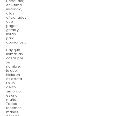
Defraudar,
en última
instancia,
a los
aficionados
que
pagan,
gritan y
lloran
para
apoyarlos...
Hay que
llamar las
cosas por
su
nombre:
lo que
hicieron
es estafa.
Es un
delito
serio, no
es una
maña.
Todos
tenemos
mañas,