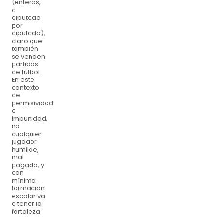
(enteros,
o
diputado
por
diputado),
claro que
también
se venden
partidos
de fútbol.
En este
contexto
de
permisividad
e
impunidad,
no
cualquier
jugador
humilde,
mal
pagado, y
con
mínima
formación
escolar va
a tener la
fortaleza