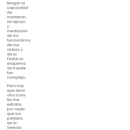
tengan la
capacidad
de
mantener,
sin apoyo
y
mediación
de los
funcionarios
de sus
clubes y
de la
Fesfut un
esquema
de fraude
tan
complejo...
Pero hay
que decir
otra cosa:
No me
extraña
por nada
que los
partidos
de la
Selecta