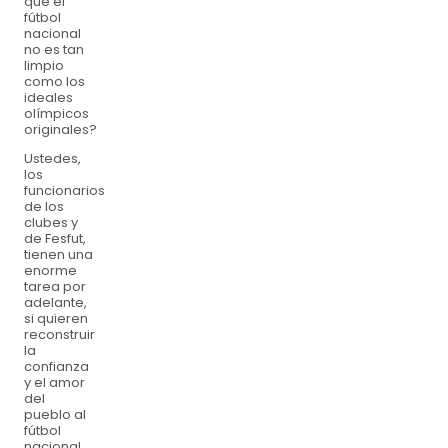
que el
fútbol
nacional
no es tan
limpio
como los
ideales
olímpicos
originales?
Ustedes,
los
funcionarios
de los
clubes y
de Fesfut,
tienen una
enorme
tarea por
adelante,
si quieren
reconstruir
la
confianza
y el amor
del
pueblo al
fútbol
nacional.