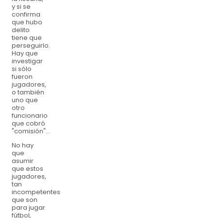
y si se
confirma
que hubo
delito
tiene que
perseguirlo.
Hay que
investigar
si sólo
fueron
jugadores,
o también
uno que
otro
funcionario
que cobró
"comisión"...
No hay
que
asumir
que estos
jugadores,
tan
incompetentes
que son
para jugar
fútbol,