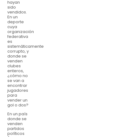
hayan
sido
vendidos.
En un
deporte
cuya
organización
federativa
es
sistemáticamente
corrupto, y
donde se
venden
clubes
enteros,
¿cómo no
se van a
encontrar
jugadores
para
vender un
gol o dos?
En un país
donde se
venden
partidos
políticos