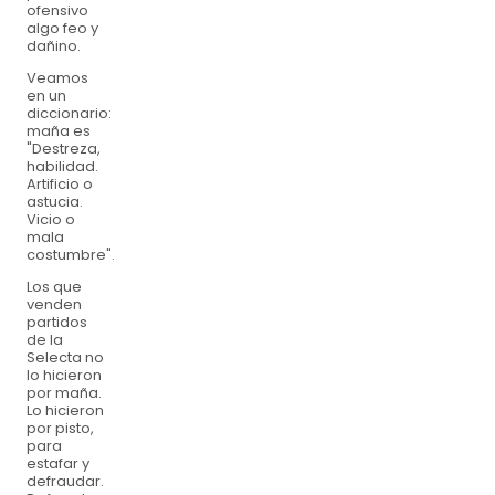
ofensivo
algo feo y
dañino.
Veamos
en un
diccionario:
maña es
"Destreza,
habilidad.
Artificio o
astucia.
Vicio o
mala
costumbre".
Los que
venden
partidos
de la
Selecta no
lo hicieron
por maña.
Lo hicieron
por pisto,
para
estafar y
defraudar.