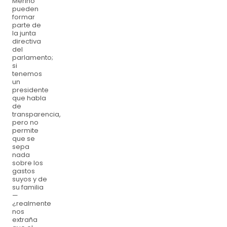
Merino
pueden
formar
parte de
la junta
directiva
del
parlamento;
si
tenemos
un
presidente
que habla
de
transparencia,
pero no
permite
que se
sepa
nada
sobre los
gastos
suyos y de
su familia
—
¿realmente
nos
extraña