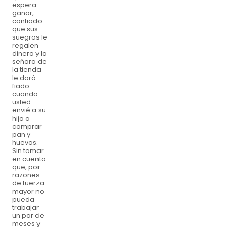
espera
ganar,
confiado
que sus
suegros le
regalen
dinero y la
señora de
la tienda
le dará
fiado
cuando
usted
envié a su
hijo a
comprar
pan y
huevos.
Sin tomar
en cuenta
que, por
razones
de fuerza
mayor no
pueda
trabajar
un par de
meses y