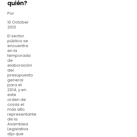
quién?
Por
10 October
2013
El sector
público se
encuentra
en la
temporada
de
elaboración
del
presupuesto
general
para el
2014, y en
este
orden de
cosas el
más alto
representante
de la
Asamblea
Legislativa
dijo que