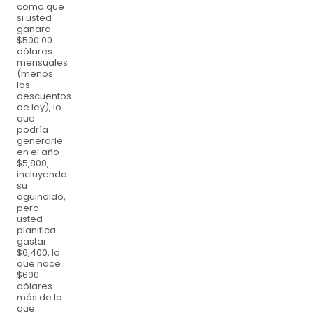
como que
si usted
ganara
$500.00
dólares
mensuales
(menos
los
descuentos
de ley), lo
que
podría
generarle
en el año
$5,800,
incluyendo
su
aguinaldo,
pero
usted
planifica
gastar
$6,400, lo
que hace
$600
dólares
más de lo
que