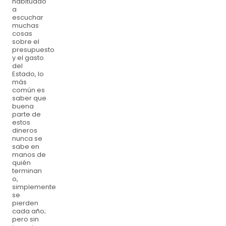
habituado
a
escuchar
muchas
cosas
sobre el
presupuesto
y el gasto
del
Estado, lo
más
común es
saber que
buena
parte de
estos
dineros
nunca se
sabe en
manos de
quién
terminan
o,
simplemente
se
pierden
cada año;
pero sin