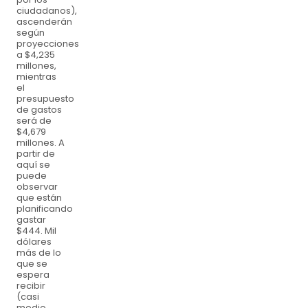
ciudadanos),
ascenderán
según
proyecciones
a $4,235
millones,
mientras
el
presupuesto
de gastos
será de
$4,679
millones. A
partir de
aquí se
puede
observar
que están
planificando
gastar
$444. Mil
dólares
más de lo
que se
espera
recibir
(casi
medio