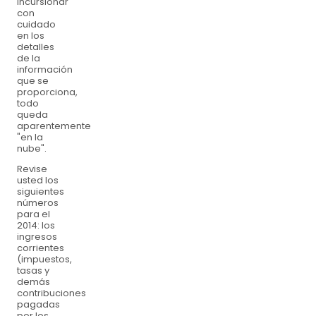
incursionar
con
cuidado
en los
detalles
de la
información
que se
proporciona,
todo
queda
aparentemente
"en la
nube".
Revise
usted los
siguientes
números
para el
2014: los
ingresos
corrientes
(impuestos,
tasas y
demás
contribuciones
pagadas
por los