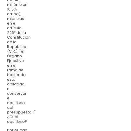
millón o un
10.5%
arriba);
mientras
en el
artículo
226º de la
Constitución
de la
Republica
(C.R.), "el
Órgano
Ejecutivo
en el
ramo de
Hacienda
está
obligado
a
conservar
el
equilibrio
del
presupuesto…"
¿Cuál
equilibrio?
Por el lado