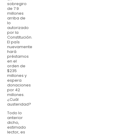
sobregiro
de 7.9
millones
arriba de
lo
autorizado
por la
Constitución.
El país
nuevamente
hará
préstamos
en el
orden de
$235
millones y
espera
donaciones
por 42
millones.
¿Cuál
austeridad?
Todo lo
anterior
dicho,
estimado
lector, es