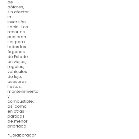
de
dólares,
sin afectar
la
inversión
social. Los
recortes
pudieran
ser para
todos los
órganos
de Estado
en viajes,
regalos,
vehículos
de lujo,
asesores,
fiestas,
mantenimiento
y
combustible,
así como
en otras
partidas
de menor
prioridad.
*Colaborador