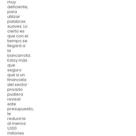
muy
deficiente,
para
utilizar
palabras
suaves. Lo
cierto es
que con el
tiempo se
llegará a
la
bancarrota.
Estoy más
que
seguro
que si un
financista
del sector
privado
pudiera
revisar
este
presupuesto,
le
reduciría
al menos
1,000
millones