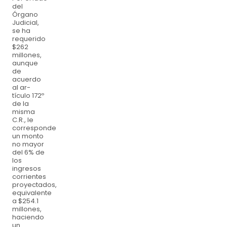
del
Órgano
Judicial,
se ha
requerido
$262
millones,
aunque
de
acuerdo
al ar-
tículo 172º
de la
misma
C.R., le
corresponde
un monto
no mayor
del 6% de
los
ingresos
corrientes
proyectados,
equivalente
a $254.1
millones,
haciendo
un