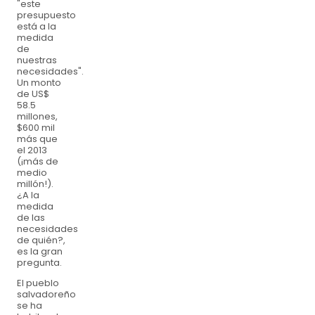
"este
presupuesto
está a la
medida
de
nuestras
necesidades".
Un monto
de US$
58.5
millones,
$600 mil
más que
el 2013
(¡más de
medio
millón!).
¿A la
medida
de las
necesidades
de quién?,
es la gran
pregunta.
El pueblo
salvadoreño
se ha