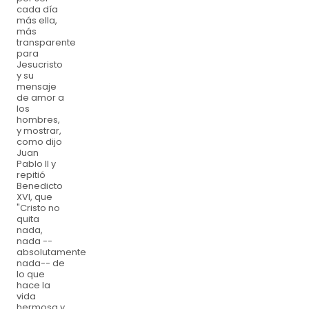
cada día
más ella,
más
transparente
para
Jesucristo
y su
mensaje
de amor a
los
hombres,
y mostrar,
como dijo
Juan
Pablo II y
repitió
Benedicto
XVI, que
"Cristo no
quita
nada,
nada --
absolutamente
nada-- de
lo que
hace la
vida
hermosa y