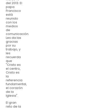
del 2013. El
papa
Francisco
está
reunido
con los
medios
de
comunicación.
Les da las
gracias
por su
trabajo, y
les
recuerda
que
"Cristo es
el centro,
Cristo es
la
referencia
fundamental,
el corazón
de la
Iglesia".
El gran
reto de la