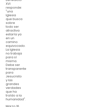
XVI
responde:
"una
Iglesia
que busca
sobre
todo ser
atractiva
estaría ya
en un
camino
equivocado.
La Iglesia
no trabaja
para sí
misma.
Debe ser
transparente
para
Jesucristo
y las
grandes
verdades
que ha
traído a la
humanidad".
Marzo 16