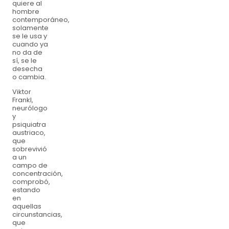
quiere al
hombre
contemporáneo,
solamente
se le usa y
cuando ya
no da de
sí, se le
desecha
o cambia.
Viktor
Frankl,
neurólogo
y
psiquiatra
austriaco,
que
sobrevivió
a un
campo de
concentración,
comprobó,
estando
en
aquellas
circunstancias,
que