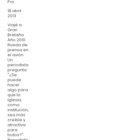
Por
18 abril
2013
Viajé a
Gran
Bretaña.
Año 2010.
Rueda de
prensa en
el avión.
Un
periodista
pregunta:
"¿Se
puede
hacer
algo para
que la
Iglesia,
como
institución,
sea más
creíble y
atractiva
para
todos?"
Benedicto