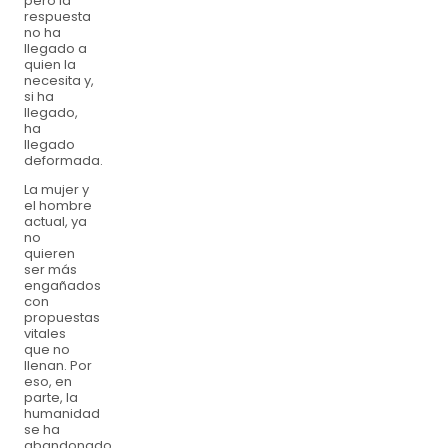
pero la
respuesta
no ha
llegado a
quien la
necesita y,
si ha
llegado,
ha
llegado
deformada.
La mujer y
el hombre
actual, ya
no
quieren
ser más
engañados
con
propuestas
vitales
que no
llenan. Por
eso, en
parte, la
humanidad
se ha
abandonado