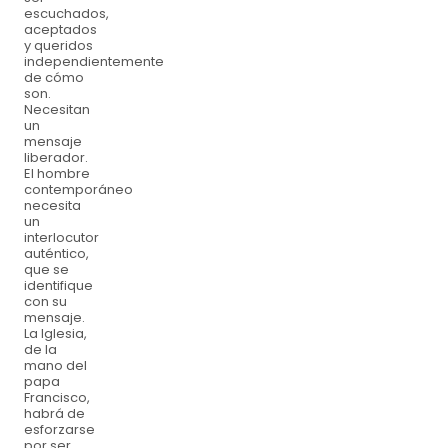
escuchados,
aceptados
y queridos
independientemente
de cómo
son.
Necesitan
un
mensaje
liberador.
El hombre
contemporáneo
necesita
un
interlocutor
auténtico,
que se
identifique
con su
mensaje.
La Iglesia,
de la
mano del
papa
Francisco,
habrá de
esforzarse
por ser