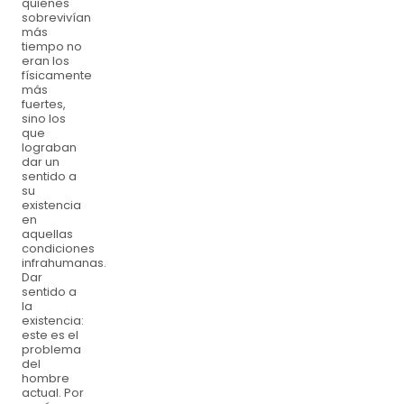
quienes
sobrevivían
más
tiempo no
eran los
físicamente
más
fuertes,
sino los
que
lograban
dar un
sentido a
su
existencia
en
aquellas
condiciones
infrahumanas.
Dar
sentido a
la
existencia:
este es el
problema
del
hombre
actual. Por