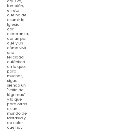
aquí va,
también,
el reto
que ha de
asumir la
Iglesia:
dar
esperanza,
dar un por
qué y un
cómo vivir
una
felicidad
auténtica
en lo que,
para
muchos,
sigue
siendo un
"valle de
lágrimas"
y lo que
para otros
es un
mundo de
fantasía y
de color
que hoy