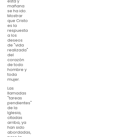
está y
mañana
se ha ido.
Mostrar
que Cristo
es la
respuesta
a los
deseos
de "vida
realizada"
del
corazón
de todo
hombre y
toda
mujer.
Las
llamadas
"tareas
pendientes"
de la
Iglesia,
citadas
arriba, ya
han sido
abordadas,