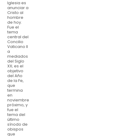
Iglesia es
anunciar a
Cristo al
hombre
de hoy.
Fue el
tema
central del
Concilio
Vaticano II
a
mediados
del Siglo
XX; es el
objetivo
del Año
de la Fe,
que
termina
en
noviembre
próximo, y
fue el
tema del
último
sínodo de
obispos
que