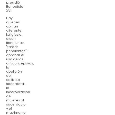
presidió
Benedicto
XVI.
Hay
quienes
opinan
diferente.
La Iglesia,
dicen,
tiene unas
"tareas
pendientes":
aprobar el
uso de los
anticonceptivos,
la
abolición
del
celibato
sacerdotal,
la
incorporación
de
mujeres al
sacerdocio
y el
matrimonio