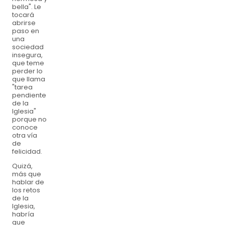
bella". Le
tocará
abrirse
paso en
una
sociedad
insegura,
que teme
perder lo
que llama
"tarea
pendiente
de la
Iglesia"
porque no
conoce
otra vía
de
felicidad.
Quizá,
más que
hablar de
los retos
de la
Iglesia,
habría
que