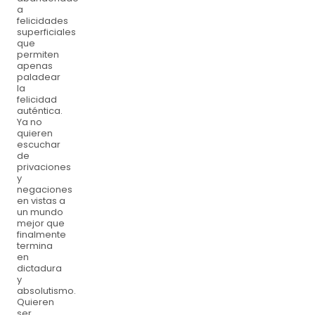
a
felicidades
superficiales
que
permiten
apenas
paladear
la
felicidad
auténtica.
Ya no
quieren
escuchar
de
privaciones
y
negaciones
en vistas a
un mundo
mejor que
finalmente
termina
en
dictadura
y
absolutismo.
Quieren
ser