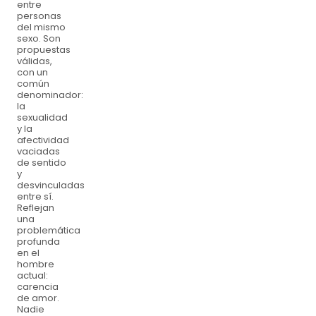
entre
personas
del mismo
sexo. Son
propuestas
válidas,
con un
común
denominador:
la
sexualidad
y la
afectividad
vaciadas
de sentido
y
desvinculadas
entre sí.
Reflejan
una
problemática
profunda
en el
hombre
actual:
carencia
de amor.
Nadie