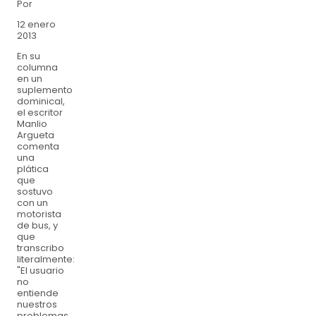
Por
12 enero
2013
En su
columna
en un
suplemento
dominical,
el escritor
Manlio
Argueta
comenta
una
plática
que
sostuvo
con un
motorista
de bus, y
que
transcribo
literalmente:
"El usuario
no
entiende
nuestros
problemas.