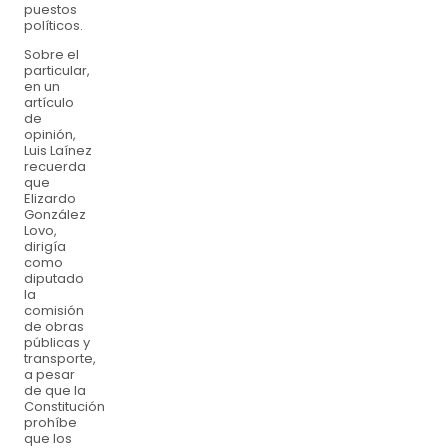
puestos
políticos.
Sobre el
particular,
en un
artículo
de
opinión,
Luis Laínez
recuerda
que
Elizardo
González
Lovo,
dirigía
como
diputado
la
comisión
de obras
públicas y
transporte,
a pesar
de que la
Constitución
prohíbe
que los