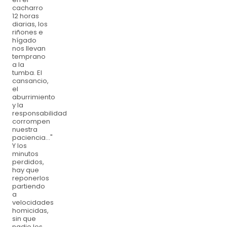
cacharro
12 horas
diarias, los
riñones e
hígado
nos llevan
temprano
a la
tumba. El
cansancio,
el
aburrimiento
y la
responsabilidad
corrompen
nuestra
paciencia…"
Y los
minutos
perdidos,
hay que
reponerlos
partiendo
a
velocidades
homicidas,
sin que
nadie los