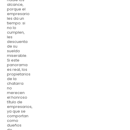
alcance,
porque el
empresario
les da un
tiempo: si
no lo
cumplen,
les
descuenta
de su
sueldo
miserable.
Si este
panorama
es real, los
propietarios
de la
chatarra
no
merecen
el honroso
título de
empresarios,
ya que se
comportan
como
dueños
de