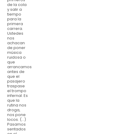
de la cola
y salir a
tiempo
para la
primera
carrera.
Ustedes
nos
achacan
de poner
música
ruidosa o
que
arrancamos
antes de
que el
pasajero
traspase
el trompo
infernal. Es
que la
rutina nos
droga,
nos pone
locos. (...)
Pasamos
sentados
en el