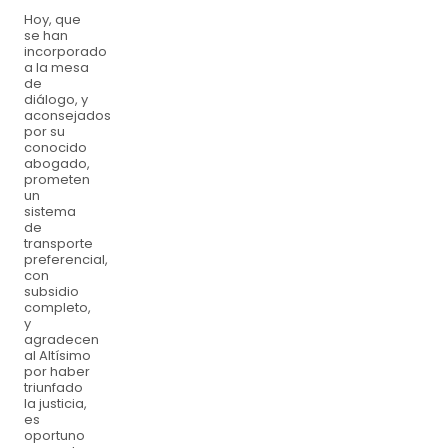
Hoy, que
se han
incorporado
a la mesa
de
diálogo, y
aconsejados
por su
conocido
abogado,
prometen
un
sistema
de
transporte
preferencial,
con
subsidio
completo,
y
agradecen
al Altísimo
por haber
triunfado
la justicia,
es
oportuno