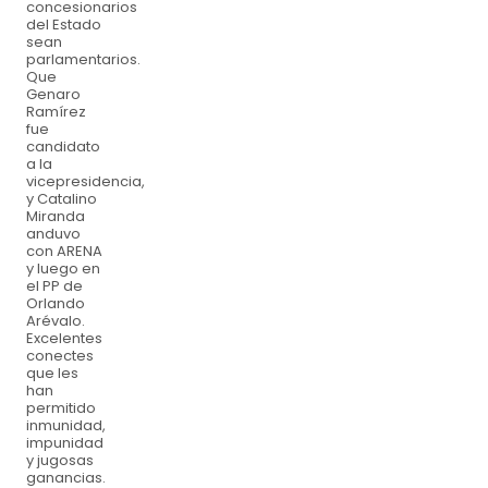
concesionarios
del Estado
sean
parlamentarios.
Que
Genaro
Ramírez
fue
candidato
a la
vicepresidencia,
y Catalino
Miranda
anduvo
con ARENA
y luego en
el PP de
Orlando
Arévalo.
Excelentes
conectes
que les
han
permitido
inmunidad,
impunidad
y jugosas
ganancias.