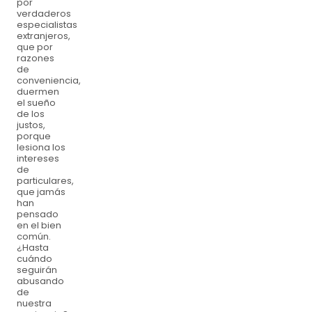
por
verdaderos
especialistas
extranjeros,
que por
razones
de
conveniencia,
duermen
el sueño
de los
justos,
porque
lesiona los
intereses
de
particulares,
que jamás
han
pensado
en el bien
común.
¿Hasta
cuándo
seguirán
abusando
de
nuestra