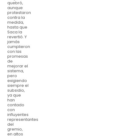
quebró,
aunque
protestaron
contra la
medida,
hasta que
Saca la
revertió. Y
jamás
cumplieron
con las
promesas
de
mejorar el
sistema,
pero
exigiendo
siempre el
subsidio,
ya que
han
contado
con
influyentes
representantes
del
gremio,
en altos