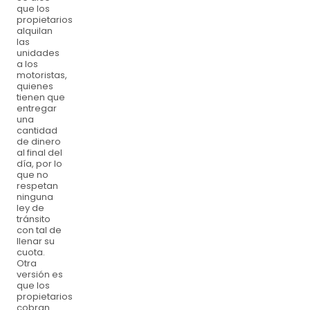
que los
propietarios
alquilan
las
unidades
a los
motoristas,
quienes
tienen que
entregar
una
cantidad
de dinero
al final del
día, por lo
que no
respetan
ninguna
ley de
tránsito
con tal de
llenar su
cuota.
Otra
versión es
que los
propietarios
cobran