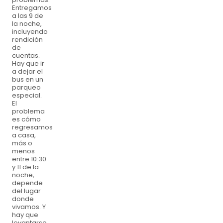
Entregamos
a las 9 de
la noche,
incluyendo
rendición
de
cuentas.
Hay que ir
a dejar el
bus en un
parqueo
especial.
El
problema
es cómo
regresamos
a casa,
más o
menos
entre 10:30
y 11 de la
noche,
depende
del lugar
donde
vivamos. Y
hay que
levantarse