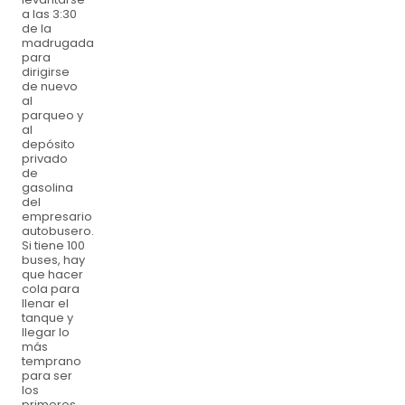
a las 3:30
de la
madrugada
para
dirigirse
de nuevo
al
parqueo y
al
depósito
privado
de
gasolina
del
empresario
autobusero.
Si tiene 100
buses, hay
que hacer
cola para
llenar el
tanque y
llegar lo
más
temprano
para ser
los
primeros