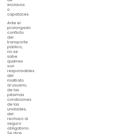
esclavos
o
capataces.
Ante el
prolongado
conflicto
del
transporte
público,
no se
sabe
quiénes
son
responsables
del
maltrato
al usuario,
de las
pésimas
condiciones
de las
unidades,
del
rechazo al
seguro
obligatorio.
Se dice