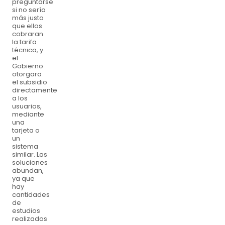
preguntarse
si no sería
más justo
que ellos
cobraran
la tarifa
técnica, y
el
Gobierno
otorgara
el subsidio
directamente
a los
usuarios,
mediante
una
tarjeta o
un
sistema
similar. Las
soluciones
abundan,
ya que
hay
cantidades
de
estudios
realizados