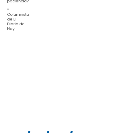
paciencia?
*
Columnista
de El
Diario de
Hoy.