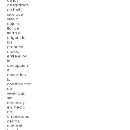
de las
desgracias
de Haití,
sino que
vino a
dejar a
flor de
tierra el
origen de
los
grandes
males,
entre ellos
la
corrupción,
el
desorden,
la
construcción
de
viviendas
sin
normas y
en medio
de
empinados
cerros,
como si