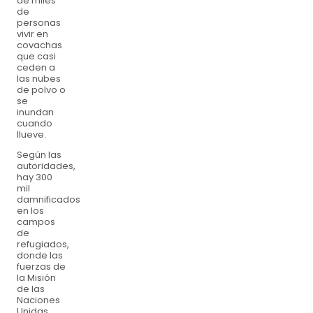
de miles
de
personas
vivir en
covachas
que casi
ceden a
las nubes
de polvo o
se
inundan
cuando
llueve.
Según las
autoridades,
hay 300
mil
damnificados
en los
campos
de
refugiados,
donde las
fuerzas de
la Misión
de las
Naciones
Unidas