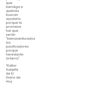
que
bendiga a
quienes
buscan
ayudarlo,
porque la
promesa
fue que
serán
"bienaventurados
los
pacificadores
porque
heredarán
la tierra".
*Editor
Subjefe
de El
Diario de
Hoy.