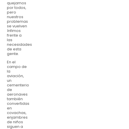
quejamos
por todos,
pero
nuestros
problemas
se vuelven
ínfimos
frente a
las
necesidades
de esta
gente.
En el
campo de
la
aviación,
un
cementerio
de
aeronaves
también
convertidas
en
covachas,
enjambres
de niños
siguen a