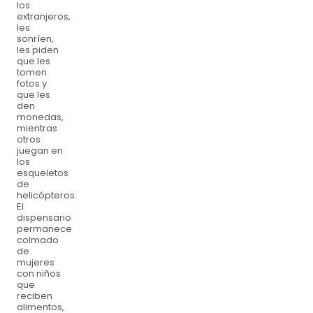
los
extranjeros,
les
sonríen,
les piden
que les
tomen
fotos y
que les
den
monedas,
mientras
otros
juegan en
los
esqueletos
de
helicópteros.
El
dispensario
permanece
colmado
de
mujeres
con niños
que
reciben
alimentos,