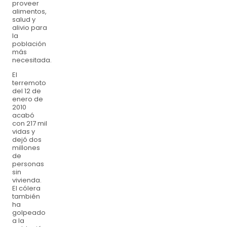
proveer
alimentos,
salud y
alivio para
la
población
más
necesitada.
El
terremoto
del 12 de
enero de
2010
acabó
con 217 mil
vidas y
dejó dos
millones
de
personas
sin
vivienda.
El cólera
también
ha
golpeado
a la