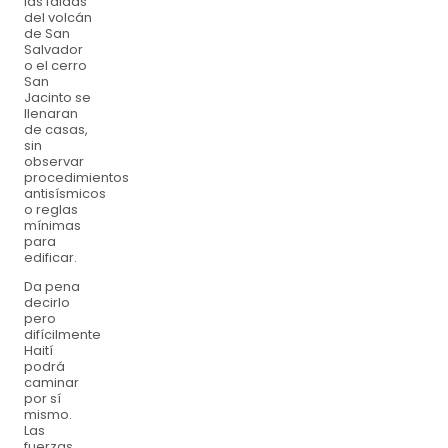
las faldas
del volcán
de San
Salvador
o el cerro
San
Jacinto se
llenaran
de casas,
sin
observar
procedimientos
antisísmicos
o reglas
mínimas
para
edificar.
Da pena
decirlo
pero
difícilmente
Haití
podrá
caminar
por sí
mismo.
Las
fuerzas