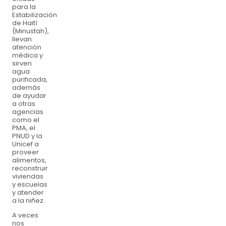
para la
Estabilización
de Haití
(Minustah),
llevan
atención
médica y
sirven
agua
purificada,
además
de ayudar
a otras
agencias
como el
PMA, el
PNUD y la
Unicef a
proveer
alimentos,
reconstruir
viviendas
y escuelas
y atender
a la niñez.
A veces
nos