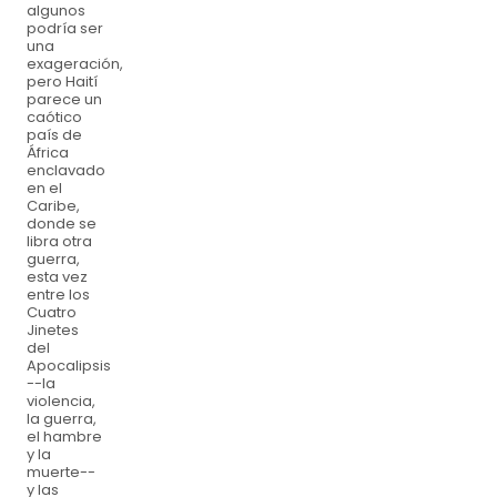
algunos
podría ser
una
exageración,
pero Haití
parece un
caótico
país de
África
enclavado
en el
Caribe,
donde se
libra otra
guerra,
esta vez
entre los
Cuatro
Jinetes
del
Apocalipsis
--la
violencia,
la guerra,
el hambre
y la
muerte--
y las