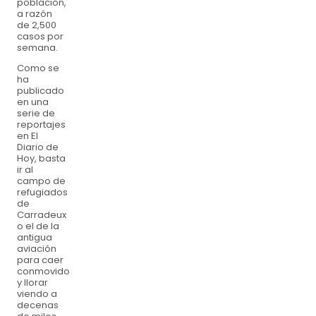
población,
a razón
de 2,500
casos por
semana.
Como se
ha
publicado
en una
serie de
reportajes
en El
Diario de
Hoy, basta
ir al
campo de
refugiados
de
Carradeux
o el de la
antigua
aviación
para caer
conmovido
y llorar
viendo a
decenas