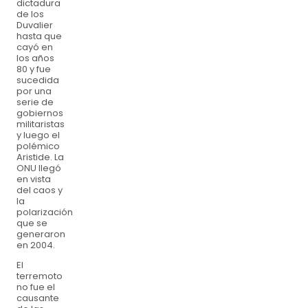
dictadura
de los
Duvalier
hasta que
cayó en
los años
80 y fue
sucedida
por una
serie de
gobiernos
militaristas
y luego el
polémico
Aristide. La
ONU llegó
en vista
del caos y
la
polarización
que se
generaron
en 2004.
El
terremoto
no fue el
causante