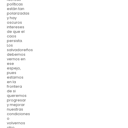
políticas
están tan
polarizadas
y hay
oscuros
intereses
de que el
caos
persista.
Los
salvadoreños
debemos
vernos en
ese
espejo,
pues
estamos
en la
frontera
de si
queremos
progresar
y mejorar
nuestras
condiciones
o
volvernos
otro