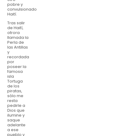
pobre y
convulsionado
Haití.
Tras salir
de Haití,
otrora
llamada la
Perla de
las Antillas
y
recordada
por
poseer la
famosa
isla
Tortuga
de los
piratas,
sólo me
resta
pedirle a
Dios que
ilumine y
saque
adelante
a ese
pueblo y