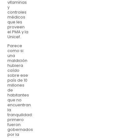
vitaminas
y
controles
médicos
que les
proveen
el PMA y la
Unicef.
Parece
como si
una
maldición
hubiera
caído
sobre ese
país de 10
millones
de
habitantes
que no
encuentran
la
tranquilidad:
primero
fueron
gobernados
por la