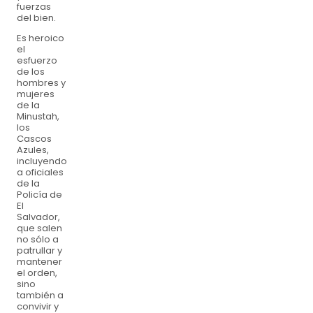
fuerzas
del bien.
Es heroico
el
esfuerzo
de los
hombres y
mujeres
de la
Minustah,
los
Cascos
Azules,
incluyendo
a oficiales
de la
Policía de
El
Salvador,
que salen
no sólo a
patrullar y
mantener
el orden,
sino
también a
convivir y