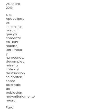
26 enero
2013
Si el
Apocalipsis
es
inminente,
para mí
que ya
comenzó
en Haití:
muerte,
terremoto
y
huracanes,
desempleo,
miseria,
cólera y
destrucción
se abaten
sobre
este país
de
población
mayoritariamente
negra.
Para