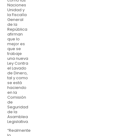
como las
Naciones
Unidad y
la Fiscalía
General
de la
República
afirman
que lo
mejor es
que se
trabaje
una nueva
Ley Contra
el Lavado
de Dinero,
tal y como
se está
haciendo
en la
Comisión
de
Seguridad
de la
Asamblea
Legislativa.
“Realmente
lo