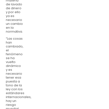
materia
de lavado
de dinero
y por ello
ya es
necesario
un cambio
en la
normativa.
“Las cosas
han
cambiado,
el
fenómeno
se ha
vuelto
dinámico
y es
necesario
tener esa
puesta a
tono de la
ley con los
estándares
internacionales,
hay un
riesgo
mundial