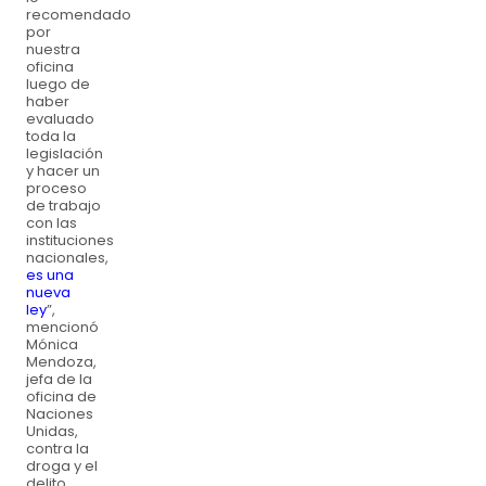
recomendado
por
nuestra
oficina
luego de
haber
evaluado
toda la
legislación
y hacer un
proceso
de trabajo
con las
instituciones
nacionales,
es una
nueva
ley
”,
mencionó
Mónica
Mendoza,
jefa de la
oficina de
Naciones
Unidas,
contra la
droga y el
delito.