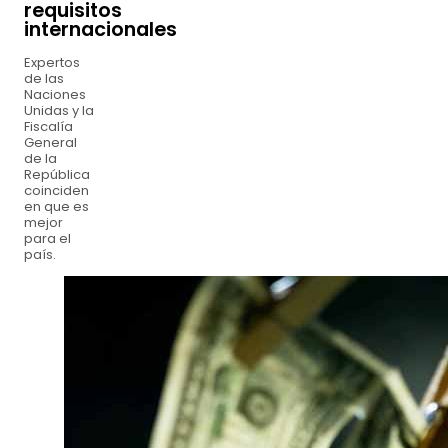
requisitos
internacionales
Expertos
de las
Naciones
Unidas y la
Fiscalía
General
de la
República
coinciden
en que es
mejor
para el
país.