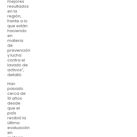
mejores
resultados
en la
región,
frente a lo
que están
haciendo
en
materia
de
prevención
y lucha
contra el
lavado de
activos”,
detalló.
Han
pasado
cerca de
10 años
desde
que el
país
recibió la
última
evaluación
en