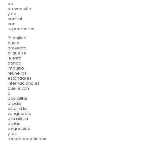
de
prevención
y de
control
con
supervisores.
“Significa
que el
proyecto
al que se
le está
dando
impulso
reúne los
estándares
internacionales
que le van
a
posibilitar
al país
estar a la
vanguardia
a la altura
de las
exigencias
y las
recomendaciones