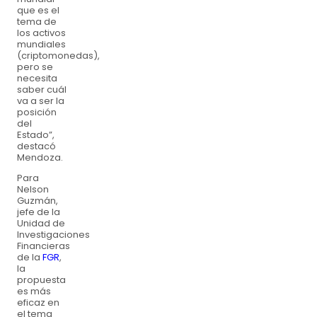
que es el
tema de
los activos
mundiales
(criptomonedas),
pero se
necesita
saber cuál
va a ser la
posición
del
Estado”,
destacó
Mendoza.
Para
Nelson
Guzmán,
jefe de la
Unidad de
Investigaciones
Financieras
de la
FGR
,
la
propuesta
es más
eficaz en
el tema