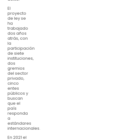
El
proyecto
de ley se
ha
trabajado
dos años
atrás, con
la
participación
de siete
instituciones,
dos
gremios
del sector
privado,
cinco
entes
públicos y
buscan
que el
país
responda
a
estándares
internacionales.
En 2021 el