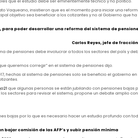
les que el estudio debe ser eminentemente técnico y no político.
nato Vaqueano, insistieron que es el momento para iniciar una refor
ipal objetivo sea beneficiar a los cotizantes y no al Gobierno que h
, para poder desarrollar una reforma del sistema de pensione
Carlos Reyes, jefe de fracció
tema de pensiones debe involucrar a todos los sectores del país y de
ue queremos corregir” en el sistema de pensiones dijo.
17, hechas al sistema de pensiones solo se beneficio el gobierno en
otizantes.
go21
que algunas personas se están jubilando con pensiones bajas p
los sectores para revisar el sistema, propone un debate amplio con
es bajas por lo que es necesario hacer un estudio profundo con tod
n bajar comisión de las AFP’s y subir pensión mínima