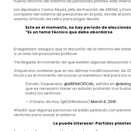
nueva reforma del sistema de pensiones planteó este miérco
Los diputados Carlos Reyes, jefe de fracción de ARENA, y Do
completa del sistema de pensiones en el país, donde el princ
usando el fondo de retiro para pagar deuda.
Este es el momento, no hay período de elecciones
“Es un tema técnico que debe abordarse
El legislador aseguró que la discusión de la reforma del sis
a un lado las posiciones políticas.
“Ha llegado el momento de que existen algunas situaciones q
Vaquerano sostiene que en las últimas modificaciones, de 20
fiscal y es el momento de buscar un beneficio real para los c
Donato Vaquerano,
@ARENAOFICIAL
, señala en
@dialo
que es necesario hacer un estudio profundo con todos 
todos los sectores
— El Diario de Hoy (@EDHNoticias)
March 6, 2019
Añadió que algunas personas se están jubilando con pension
sectores para revisar el sistema.
Le puede interesar:
Partidos plantea