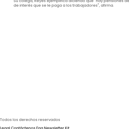
Su colega, Reyes ejemplifica diciendo que "hay pensiones de
de interés que se le paga a los trabajadores", afirma.
Todos los derechos reservados
Legal
Contáctenos
Faq
Newsletter
Kit