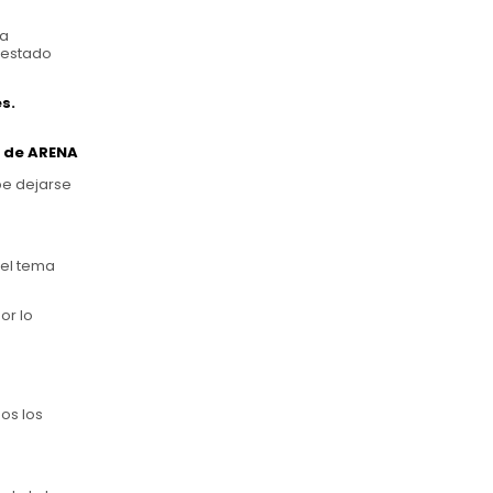
ma
a estado
s.
n de ARENA
be dejarse
 el tema
or lo
os los