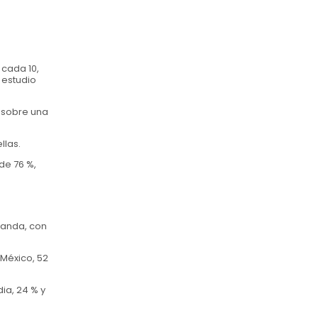
 cada 10,
 estudio
, sobre una
llas.
de 76 %,
olanda, con
 México, 52
dia, 24 % y