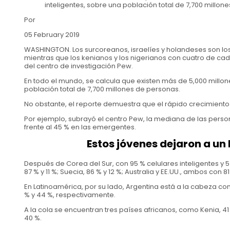
inteligentes, sobre una población total de 7,700 millon
Por
05 February 2019
WASHINGTON. Los surcoreanos, israelíes y holandeses son los
mientras que los kenianos y los nigerianos con cuatro de cad
del centro de investigación Pew.
En todo el mundo, se calcula que existen más de 5,000 millon
población total de 7,700 millones de personas.
No obstante, el reporte demuestra que el rápido crecimiento d
Por ejemplo, subrayó el centro Pew, la mediana de las pers
frente al 45 % en las emergentes.
Estos jóvenes dejaron a un l
Después de Corea del Sur, con 95 % celulares inteligentes y 5
87 % y 11 %; Suecia, 86 % y 12 %; Australia y EE.UU., ambos con 81
En Latinoamérica, por su lado, Argentina está a la cabeza con u
% y 44 %, respectivamente.
A la cola se encuentran tres países africanos, como Kenia, 41 
40 %.