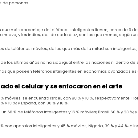
es de personas.
 que más porcentaje de teléfonos inteligentes tienen, cerca de 9 de
a nueve, y los indios, dos de cada diez, son los que menos, según un
es de teléfonos móviles, de los que más de la mitad son inteligentes
e los últimos años no ha sido igual entre las naciones ni dentro de e
onas que poseen teléfonos inteligentes en economías avanzadas es 
ado el celular y se enfocaron en el arte
 % móviles; se encuentra Israel, con 88 % y 10 %, respectivamente; H
 % y 13 %; y España, con 80 % y 18 %.
n 68 % de teléfonos inteligentes y 16 % móviles; Brasil, 60 % y 23 %; y
% con aparatos inteligentes y 45 % móviles; Nigeria, 39 % y 44 %; e In