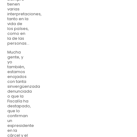
tienen
varias
interpretaciones,
tanto en la
vida de
los países,
como en
la de las
personas...
Mucha
gente, y
yo
también,
estamos
enojados
con tanta
sinvergüenzada
denunciada
o que la
Fiscalía ha
destapado,
que lo
confirman
un
expresidente
en la
cárcel y el