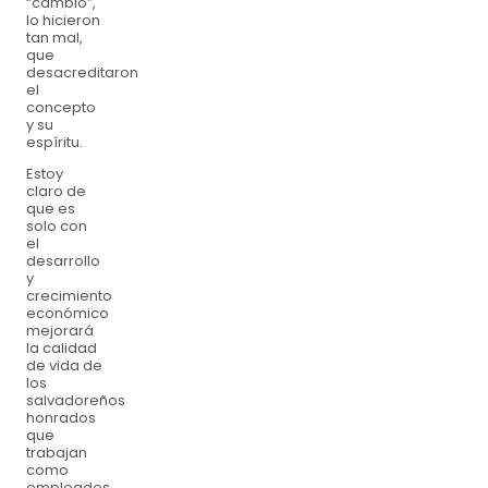
“cambio”,
lo hicieron
tan mal,
que
desacreditaron
el
concepto
y su
espíritu.
Estoy
claro de
que es
solo con
el
desarrollo
y
crecimiento
económico
mejorará
la calidad
de vida de
los
salvadoreños
honrados
que
trabajan
como
empleados,