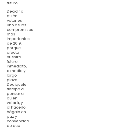
futuro.
Decidir a
quién
votar es
uno de los
compromisos
más
importantes
de 2019,
porque
afecta
nuestro
futuro
inmediato,
a medio y
largo
plazo.
Dedíquele
tiempo a
pensar a
quién
votará, y
al hacerlo,
hágalo en
paz y
convencido
de que