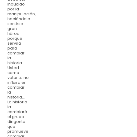
inducido
por la
manipulación,
haciéndolo
sentirse
gran
héroe
porque
servirá
para
cambiar
la
historia…
Usted
como
votante no
influirá en
cambiar
la
historia…
La historia
la
cambiará
el grupo
dirigente
que
promueve
cambiar