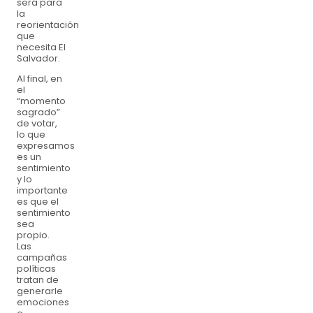
será para
la
reorientación
que
necesita El
Salvador.
Al final, en
el
“momento
sagrado”
de votar,
lo que
expresamos
es un
sentimiento
y lo
importante
es que el
sentimiento
sea
propio.
Las
campañas
políticas
tratan de
generarle
emociones