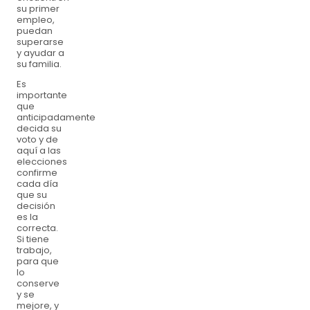
su primer
empleo,
puedan
superarse
y ayudar a
su familia.
Es
importante
que
anticipadamente
decida su
voto y de
aquí a las
elecciones
confirme
cada día
que su
decisión
es la
correcta.
Si tiene
trabajo,
para que
lo
conserve
y se
mejore, y