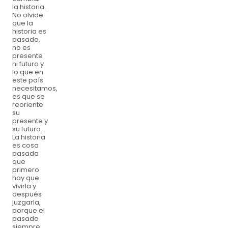
la historia.
No olvide
que la
historia es
pasado,
no es
presente
ni futuro y
lo que en
este país
necesitamos,
es que se
reoriente
su
presente y
su futuro…
La historia
es cosa
pasada
que
primero
hay que
vivirla y
después
juzgarla,
porque el
pasado
siempre