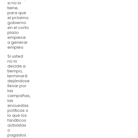
si no lo
tiene,
para que
el próximo
gobierno
en el corto
plazo
empiece
a generar
empleo.
Si usted
no lo
decide a
tiempo,
terminará
dejándose
llevar por
las
campañas,
las
encuestas
políticas o
lo que los
fanáticos
activistas
o
pagados