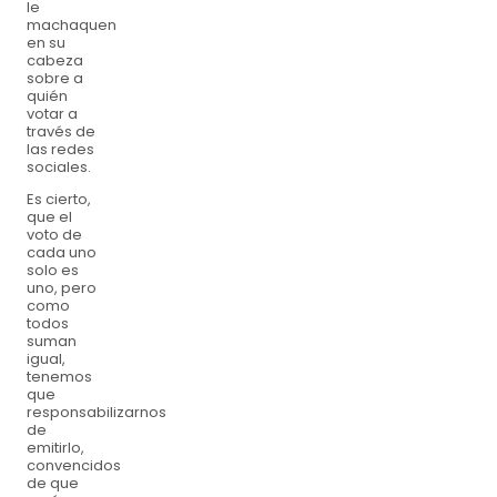
le
machaquen
en su
cabeza
sobre a
quién
votar a
través de
las redes
sociales.
Es cierto,
que el
voto de
cada uno
solo es
uno, pero
como
todos
suman
igual,
tenemos
que
responsabilizarnos
de
emitirlo,
convencidos
de que