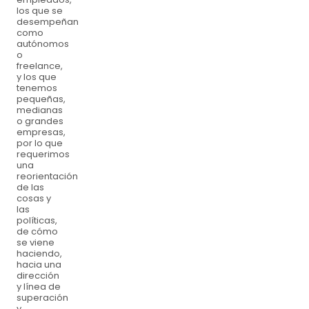
los que se
desempeñan
como
autónomos
o
freelance,
y los que
tenemos
pequeñas,
medianas
o grandes
empresas,
por lo que
requerimos
una
reorientación
de las
cosas y
las
políticas,
de cómo
se viene
haciendo,
hacia una
dirección
y línea de
superación
y