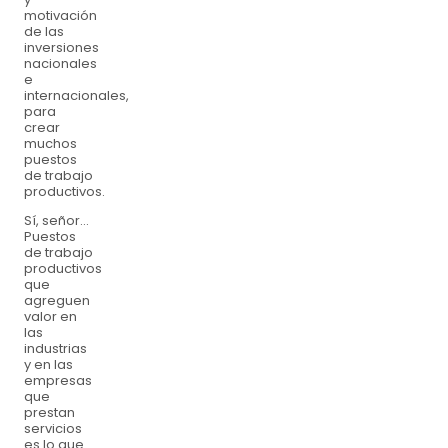
motivación
de las
inversiones
nacionales
e
internacionales,
para
crear
muchos
puestos
de trabajo
productivos.
Sí, señor…
Puestos
de trabajo
productivos
que
agreguen
valor en
las
industrias
y en las
empresas
que
prestan
servicios
es lo que