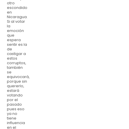
otro
escondido
en
Nicaragua.
Si al votar
la
emoción
que
espera
sentir es la
de
castigar a
estos
corruptos,
también
se
equivocará,
porque sin
quererlo,
estará
votando
por el
pasado
pues eso
ya no
tiene
influencia
en el