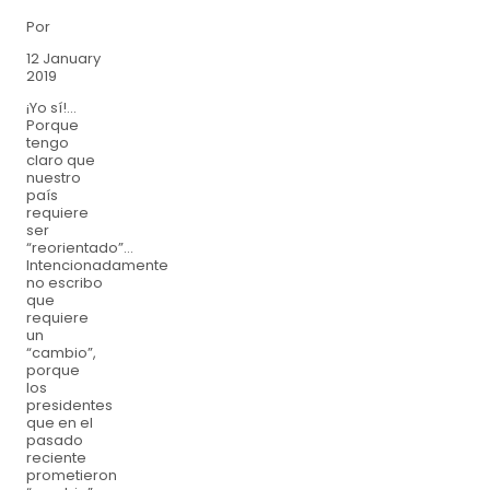
Por
12 January
2019
¡Yo sí!...
Porque
tengo
claro que
nuestro
país
requiere
ser
“reorientado”…
Intencionadamente
no escribo
que
requiere
un
“cambio”,
porque
los
presidentes
que en el
pasado
reciente
prometieron