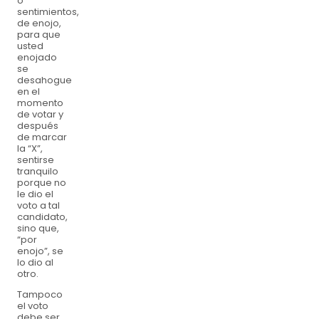
o
sentimientos,
de enojo,
para que
usted
enojado
se
desahogue
en el
momento
de votar y
después
de marcar
la “X”,
sentirse
tranquilo
porque no
le dio el
voto a tal
candidato,
sino que,
“por
enojo”, se
lo dio al
otro.
Tampoco
el voto
debe ser