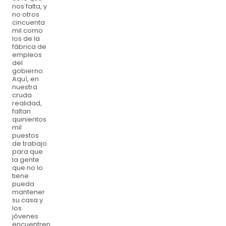
nos falta, y
no otros
cincuenta
mil como
los de la
fábrica de
empleos
del
gobierno.
Aquí, en
nuestra
cruda
realidad,
faltan
quinientos
mil
puestos
de trabajo
para que
la gente
que no lo
tiene
pueda
mantener
su casa y
los
jóvenes
encuentren