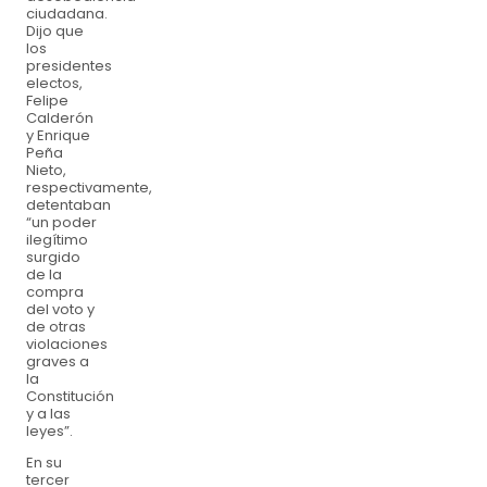
ciudadana.
Dijo que
los
presidentes
electos,
Felipe
Calderón
y Enrique
Peña
Nieto,
respectivamente,
detentaban
“un poder
ilegítimo
surgido
de la
compra
del voto y
de otras
violaciones
graves a
la
Constitución
y a las
leyes”.
En su
tercer