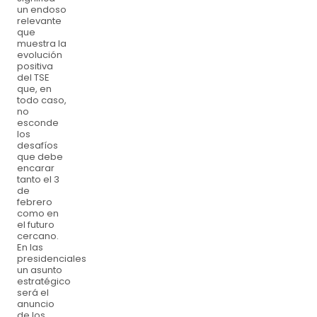
un endoso
relevante
que
muestra la
evolución
positiva
del TSE
que, en
todo caso,
no
esconde
los
desafíos
que debe
encarar
tanto el 3
de
febrero
como en
el futuro
cercano.
En las
presidenciales
un asunto
estratégico
será el
anuncio
de los