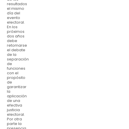
resultados
el mismo
día del
evento
electoral.
En los
próximos
dos años
debe
retomarse
el debate
de la
separación
de
funciones
con el
propósito
de
garantizar
la
aplicación
de una
efectiva
justicia
electoral.
Por otra
parte la
presencia