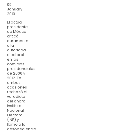
09
January
2019
El actual
presidente
de México
criticó
duramente
a la
autoridad
electoral
en los
comicios
presidenciales
de 2006 y
2012. En
ambas
ocasiones
rechazó el
veredicto
del ahora
Instituto
Nacional
Electoral
(INE) y
llamó a la
desobediencia