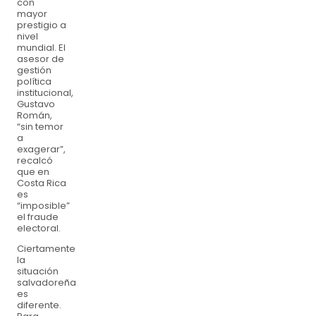
con
mayor
prestigio a
nivel
mundial. El
asesor de
gestión
política
institucional,
Gustavo
Román,
“sin temor
a
exagerar”,
recalcó
que en
Costa Rica
es
“imposible”
el fraude
electoral.
Ciertamente
la
situación
salvadoreña
es
diferente.