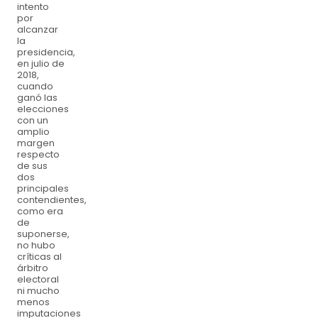
intento
por
alcanzar
la
presidencia,
en julio de
2018,
cuando
ganó las
elecciones
con un
amplio
margen
respecto
de sus
dos
principales
contendientes,
como era
de
suponerse,
no hubo
críticas al
árbitro
electoral
ni mucho
menos
imputaciones