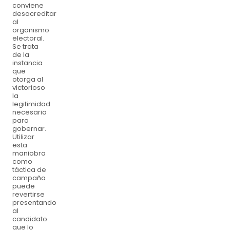
conviene
desacreditar
al
organismo
electoral.
Se trata
de la
instancia
que
otorga al
victorioso
la
legitimidad
necesaria
para
gobernar.
Utilizar
esta
maniobra
como
táctica de
campaña
puede
revertirse
presentando
al
candidato
que lo