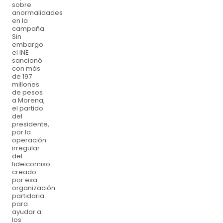
sobre
anormalidades
en la
campaña.
Sin
embargo
el INE
sancionó
con más
de 197
millones
de pesos
a Morena,
el partido
del
presidente,
por la
operación
irregular
del
fideicomiso
creado
por esa
organización
partidaria
para
ayudar a
los