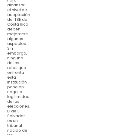
Para
alcanzar
el nivel de
aceptación
del TSE de
Costa Rica
deben
mejorarse
algunos
aspectos.
Sin
embargo,
ninguno
de los
retos que
enfrenta
esta
institución
pone en
riego la
legitimidad
de las
elecciones.
El de El
Salvador
es un
tribunal
nacido de