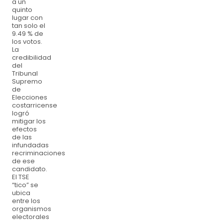
a un
quinto
lugar con
tan solo el
9.49 % de
los votos.
La
credibilidad
del
Tribunal
Supremo
de
Elecciones
costarricense
logró
mitigar los
efectos
de las
infundadas
recriminaciones
de ese
candidato.
El TSE
“tico” se
ubica
entre los
organismos
electorales