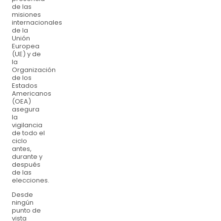
de las
misiones
internacionales
de la
Unión
Europea
(UE) y de
la
Organización
de los
Estados
Americanos
(OEA)
asegura
la
vigilancia
de todo el
ciclo
antes,
durante y
después
de las
elecciones.
Desde
ningún
punto de
vista