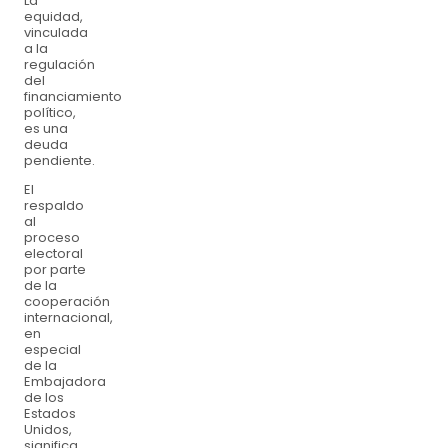
La
equidad,
vinculada
a la
regulación
del
financiamiento
político,
es una
deuda
pendiente.
El
respaldo
al
proceso
electoral
por parte
de la
cooperación
internacional,
en
especial
de la
Embajadora
de los
Estados
Unidos,
significa