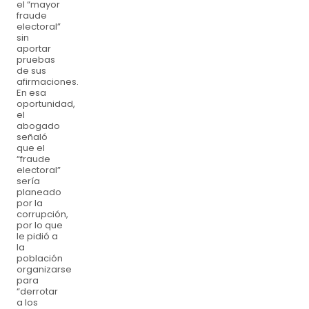
el “mayor
fraude
electoral”
sin
aportar
pruebas
de sus
afirmaciones.
En esa
oportunidad,
el
abogado
señaló
que el
“fraude
electoral”
sería
planeado
por la
corrupción,
por lo que
le pidió a
la
población
organizarse
para
“derrotar
a los