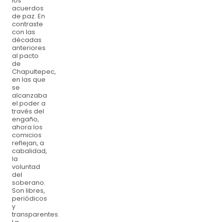
los
acuerdos
de paz. En
contraste
con las
décadas
anteriores
al pacto
de
Chapultepec,
en las que
se
alcanzaba
el poder a
través del
engaño,
ahora los
comicios
reflejan, a
cabalidad,
la
voluntad
del
soberano.
Son libres,
periódicos
y
transparentes.