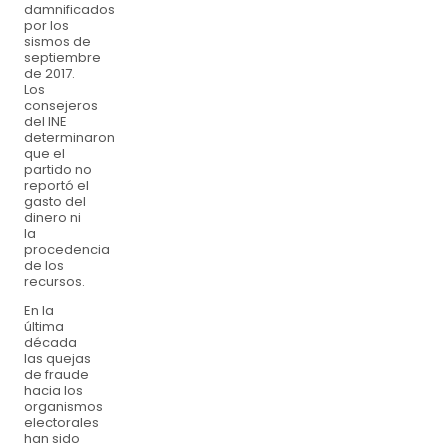
damnificados
por los
sismos de
septiembre
de 2017.
Los
consejeros
del INE
determinaron
que el
partido no
reportó el
gasto del
dinero ni
la
procedencia
de los
recursos.
En la
última
década
las quejas
de fraude
hacia los
organismos
electorales
han sido