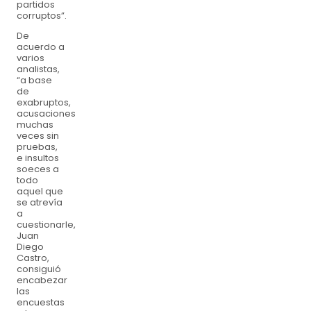
partidos
corruptos”.
De
acuerdo a
varios
analistas,
“a base
de
exabruptos,
acusaciones
muchas
veces sin
pruebas,
e insultos
soeces a
todo
aquel que
se atrevía
a
cuestionarle,
Juan
Diego
Castro,
consiguió
encabezar
las
encuestas