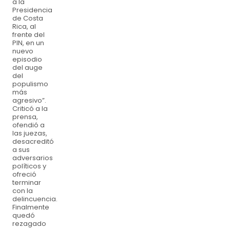
a la
Presidencia
de Costa
Rica, al
frente del
PIN, en un
nuevo
episodio
del auge
del
populismo
más
agresivo”.
Criticó a la
prensa,
ofendió a
las juezas,
desacreditó
a sus
adversarios
políticos y
ofreció
terminar
con la
delincuencia.
Finalmente
quedó
rezagado