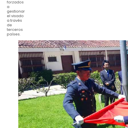
forzados
a
gestionar
el visado
a través
de
terceros
países.