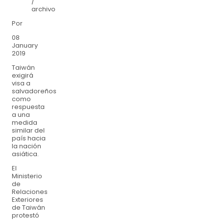
/
archivo
Por
08
January
2019
Taiwán
exigirá
visa a
salvadoreños
como
respuesta
a una
medida
similar del
país hacia
la nación
asiática.
El
Ministerio
de
Relaciones
Exteriores
de Taiwán
protestó