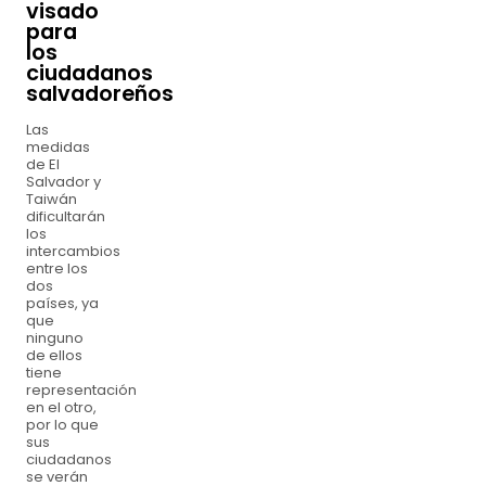
visado
para
los
ciudadanos
salvadoreños
Las
medidas
de El
Salvador y
Taiwán
dificultarán
los
intercambios
entre los
dos
países, ya
que
ninguno
de ellos
tiene
representación
en el otro,
por lo que
sus
ciudadanos
se verán