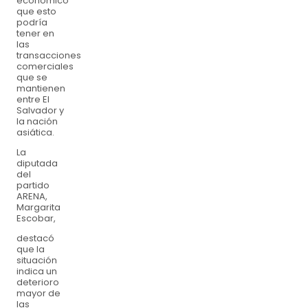
económico
que esto
podría
tener en
las
transacciones
comerciales
que se
mantienen
entre El
Salvador y
la nación
asiática.
La
diputada
del
partido
ARENA,
Margarita
Escobar,
destacó
que la
situación
indica un
deterioro
mayor de
las