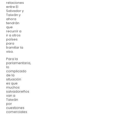
relaciones
entre El
Salvador y
Taiwán y
ahora
tendrán
que
recurrir a
ir a otros
países
para
tramitar la
visa.
Para la
parlamentaria,
lo
complicado
de la
situación
es que
muchos
salvadoreños
van a
Taiwán
por
cuestiones
comerciales