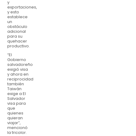
y
exportaciones,
y esto
establece
un
obstáculo
adicional
para su
quehacer
productivo.
“El
Gobierno
salvadoreño
exigió visa
y ahora en
reciprocidad
también
Taiwán
exige a El
Salvador
visa para
que
quienes
quieran
viajar”,
mencionó
la tricolor.