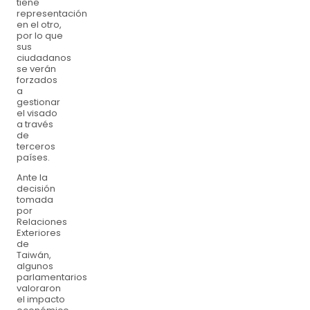
tiene
representación
en el otro,
por lo que
sus
ciudadanos
se verán
forzados
a
gestionar
el visado
a través
de
terceros
países.
Ante la
decisión
tomada
por
Relaciones
Exteriores
de
Taiwán,
algunos
parlamentarios
valoraron
el impacto