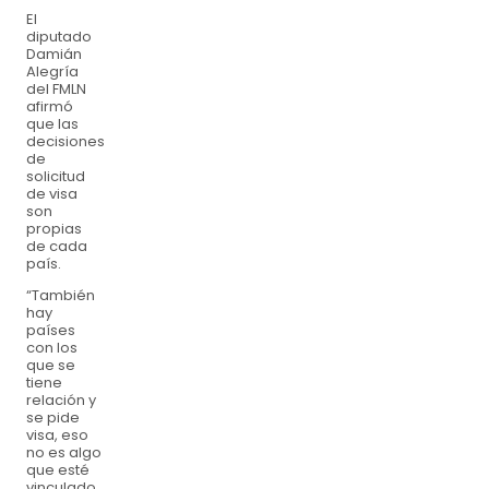
El
diputado
Damián
Alegría
del FMLN
afirmó
que las
decisiones
de
solicitud
de visa
son
propias
de cada
país.
“También
hay
países
con los
que se
tiene
relación y
se pide
visa, eso
no es algo
que esté
vinculado