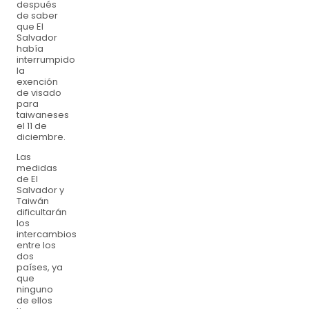
después
de saber
que El
Salvador
había
interrumpido
la
exención
de visado
para
taiwaneses
el 11 de
diciembre.
Las
medidas
de El
Salvador y
Taiwán
dificultarán
los
intercambios
entre los
dos
países, ya
que
ninguno
de ellos