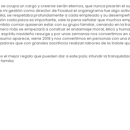
e ocupa un cargo y creerse serán eternos, que nunca pisarán el 
te mi gestión como director de Fosalud el organigrama fue algo activ
lia, se respetaba profundamente a cada empleado y su desempeñ
tución cada pieza es importante, vale la pena señalar que muchos e
ntido común quisieran estar con su grupo familiar, cenando en la tr
mero más se empezará a construir el andamiaje moral, ético y huma
l espíritu navideño resurge y por unas semanas nos convertimos en 
umo aparece, viene 2019 y nos convertimos en personas con una infi
dores que con grandes sacrificios realizan labores de la índole q
es el mejor regalo que pueden dar a este país; infundir la tranquilid
familia.