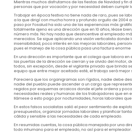
Mientras muchos disfrutamos de las fiestas de Navidad y fi
personas que por vocación y por necesidad deben cumplir l
Trabajar en época festiva no tiene nada de raro, pues se lab
a la que dirigí con mucha honra y profundo orgullo de 2004 
paso por Fosalud ha sido una de las experiencias más gratific
totalmente ajeno es una dirección que en 10 años, léase bien,
número más. No hay nada que desincentive al empleado más 
merecidos. Se sigue aplicando una visión verticalista dond
insensibilidad, poco interés en las mejoras laborales, persona
pues el manejo de la cosa pública pasa una factura enorme 
En una dirección es importante que el colega que labora en 
las puertas de la dirección se cierran y se olvido del motor
todos, sin excepción, desde el vigilante privado que brinda 
equipo que entre mejor aceitado esté, el trabajo será mejor si
Pareciera que los organigramas son rígidos, nadie debe d
nadie del pueblo puede ascender a un cargo que represen
regidos por esquemas arcaicos donde el jefe ordena y poco
necesidades reales y humanas de los trabajadores que en es
llámese a esto pago por nocturnidades, horas laborales que 
En estos falsos socialistas salió el peor sentimiento de explo
presupuestos, organizar jornadas laborales y planificar tant
cálida y sensible a las necesidades de cada empleado.
En resumidas cuentas, la cosa pública manejada por una direc
todo inhumano para el empleado, no así para el empleador.