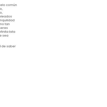
suelo común
o,
o,
mpleados
anquilidad
no tan
seres
nita lista
ue sea
ad de saber