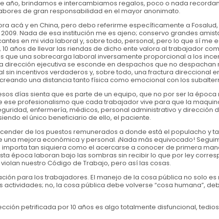
n de año, brindamos e intercambiamos regalos, poco o nada record
abores de gran responsabilidad en el mayor anonimato.
ora acá y en China, pero debo referirme específicamente a Fosalud, i
a 2009. Nada de esa institución me es ajeno; conservo grandes amist
antes en mi vida laboral y, sobre todo, personal, pero lo que sí me e
 10 años de llevar las riendas de dicho ente valora al trabajador co
que una sobrecarga laboral inversamente proporcional a los incen
e la dirección ejecutiva se esconde en despachos que no despachan
l sin incentivos verdaderos y, sobre todo, una fractura direccional e
creando una distancia tanto física como emocional con los subalter
esos días sienta que es parte de un equipo, que no por ser la época
, de ese profesionalismo que cada trabajador vive para que la maquin
seguridad, enfermería, médicos, personal administrativo y dirección 
endo el único beneficiario de ello, el paciente.
escender de los puestos remunerados a donde está el populacho y 
te una mejora económica y personal. ¡Nada más equivocado! Segui
 importa tan siquiera como el acercarse a conocer de primera man
ta época laboran bajo las sombras sin recibir lo que por ley corre
violan nuestro Código de Trabajo, pero así las cosas.
tación para los trabajadores. El manejo de la cosa pública no solo es 
as actividades; no, la cosa pública debe volverse “cosa humana”, de
ción petrificada por 10 años es algo totalmente disfuncional, tedio