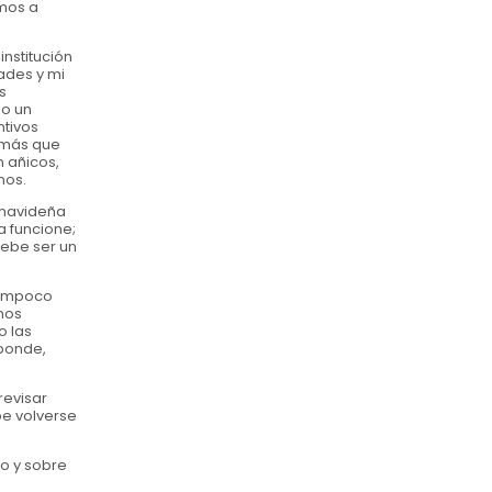
amos a
nstitución
ades y mi
s
mo un
tivos
 más que
n añicos,
nos.
 navideña
a funcione;
debe ser un
tampoco
mos
o las
sponde,
revisar
be volverse
so y sobre