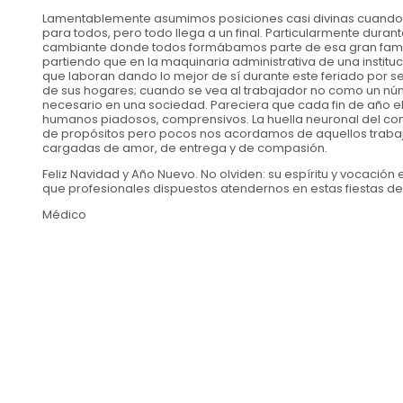
Lamentablemente asumimos posiciones casi divinas cuando s
para todos, pero todo llega a un final. Particularmente duran
cambiante donde todos formábamos parte de esa gran fami
partiendo que en la maquinaria administrativa de una insti
que laboran dando lo mejor de sí durante este feriado por se
de sus hogares; cuando se vea al trabajador no como un nú
necesario en una sociedad. Pareciera que cada fin de año e
humanos piadosos, comprensivos. La huella neuronal del cons
de propósitos pero pocos nos acordamos de aquellos trabaja
cargadas de amor, de entrega y de compasión.
Feliz Navidad y Año Nuevo. No olviden: su espíritu y vocación 
que profesionales dispuestos atendernos en estas fiestas de 
Médico