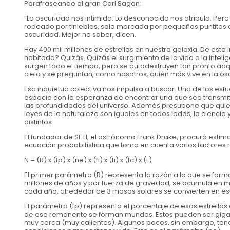
Parafraseando al gran Carl Sagan:
“La oscuridad nos intimida. Lo desconocido nos atribula. Per
rodeado por tinieblas, solo marcada por pequeños puntitos d
oscuridad. Mejor no saber, dicen.
Hay 400 mil millones de estrellas en nuestra galaxia. De esta
habitado? Quizás. Quizás el surgimiento de la vida o la inte
surgen todo el tiempo, pero se autodestruyen tan pronto ad
cielo y se preguntan, como nosotros, quién más vive en la os
Esa inquietud colectiva nos impulsa a buscar. Uno de los esfu
espacio con la esperanza de encontrar una que sea transmit
las profundidades del universo. Además presupone que quien 
leyes de la naturaleza son iguales en todos lados, la cien
distintos.
El fundador de SETI, el astrónomo Frank Drake, procuró estima
ecuación probabilística que toma en cuenta varios factores 
N = (R) x (fp) x (ne) x (fl) x (fi) x (fc) x (L)
El primer parámetro (R) representa la razón a la que se forman
millones de años y por fuerza de gravedad, se acumula en mas
cada año, alrededor de 3 masas solares se convierten en est
El parámetro (fp) representa el porcentaje de esas estrellas
de ese remanente se forman mundos. Estos pueden ser gigant
muy cerca (muy calientes). Algunos pocos, sin embargo, tend