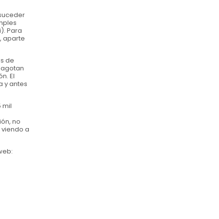
 suceder
imples
). Para
, aparte
es de
e agotan
n. El
a y antes
 mil
ión, no
á viendo a
 web: