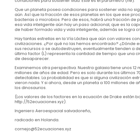
condiciones para sostener vida. Este es el parámetro (ne).
Que un planeta posea condiciones para sostener vida no si
aún. Así que la fracción de esos planetas en los que ese pro
bacterias o microbios. Pero de esos, habrá una fracción de pl
esa vida inteligente aún hay un paso adicional, que es la ca
de haber formado vida y vida inteligente, además se logra cr
Hay tantas estrellas en la Vía Láctea que aún con valores co
civilizaciones. ¿Por qué no las hemos encontrado? ¿Dónde e
sus recursos o se autodestruyen, eventualmente tienden a d
último factor (L) representa la cantidad de tiempo que una c
de desaparecer.
Examinemos otra perspectiva. Nuestra galaxia tiene unos 12 mil
millones de años de edad. Pero es solo durante los últimos 7
detectables. La probabilidad es que si alguna civilización ex
vieron nada. Y si ahora, desde un planeta a 100 millones de a
los dinosaurios.
(Los valores de los factores en la ecuación de Drake están basa
http://52ecuaciones.xyz).
Ingeniero Aeroespacial salvadoreño,
radicado en Holanda.
cornejo@52ecuaciones.xyz