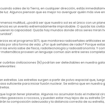
o cuando sales de la Tierra, en cualquier dirección, estás inmediata
e luz. Algunos piensan que es mejor no averiguar quién más vive en
 inmensa multitud, ¿podrá ser que nuestro sol es el único con un plan
ligencia es un evento extremadamente improbable. O quizás las civili
quieren la capacidad. Quizás hay mundos donde otros seres miran ha
curidad”.
erzos es el programa SETI, que monitorea radioseñales artificiales en
ida por otra forma de vida. ¿Por qué señales de radio? Porque esta
las envía sabe de física, radiotecnología y radioastronomía. Y co
cia y matemática proveen un lenguaje común aún entre seres comple
r cuántas civilizaciones (N) podrían ser detectables en nuestra galax
relevantes:
 estrellas. Las estrellas surgen a partir de polvo espacial que, lueg
a suficiente para iniciar fusión nuclear. Se estima que en nuestra g
rellas.
 que logran tener planetas. Algunas no acumulan todo el material ci
es gaseosos o rocosos, y pueden estar muy lejos de su estrella (mu
rán la composición adecuada y la distancia correcta de su estrella