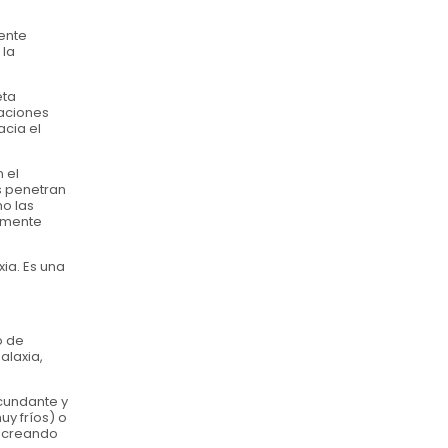
mente
 la
eta
zaciones
cia el
 el
s penetran
mo las
tamente
ia. Es una
o de
alaxia,
rcundante y
y fríos) o
, creando