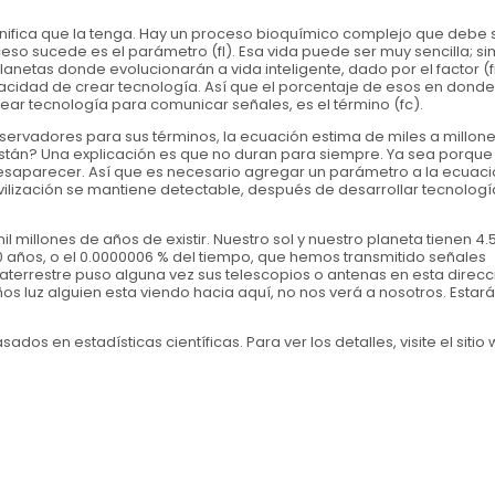
gnifica que la tenga. Hay un proceso bioquímico complejo que debe
ceso sucede es el parámetro (fl). Esa vida puede ser muy sencilla; s
anetas donde evolucionarán a vida inteligente, dado por el factor (fi
pacidad de crear tecnología. Así que el porcentaje de esos en donde
ear tecnología para comunicar señales, es el término (fc).
nservadores para sus términos, la ecuación estima de miles a millon
stán? Una explicación es que no duran para siempre. Ya sea porqu
esaparecer. Así que es necesario agregar un parámetro a la ecuació
ivilización se mantiene detectable, después de desarrollar tecnologí
 millones de años de existir. Nuestro sol y nuestro planeta tienen 4.5
0 años, o el 0.0000006 % del tiempo, que hemos transmitido señales
traterrestre puso alguna vez sus telescopios o antenas en esta direcc
ños luz alguien esta viendo hacia aquí, no nos verá a nosotros. Estar
dos en estadísticas científicas. Para ver los detalles, visite el sitio