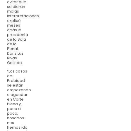
evitar que
se dieran
malas
interpretaciones,
explicó
meses
atrás la
presidenta
de la Sala
de lo
Penal,
Doris Luz
Rivas
Galindo.
“Los casos
de
Probidad
se están
empezando
a agendar
en Corte
Plena y,
poco a
poco,
nosotros
nos
hemos ido