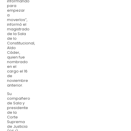
informando
para
empezar
a
moverlos”,
informó el
magistrado
de la Sala
de lo
Constitucional,
Aldo
Cáder,
quien fue
nombrado
en el
cargo el 16
de
noviembre
anterior.
Su
compañero
de Sala y
presidente
de la
Corte
Suprema
de Justicia