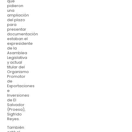
que
pidieron
una
ampliación
del plazo
para
presentar
documentación
estaban el
expresidente
de la
Asamblea
Legislativa
y actual
titular del
Organismo
Promotor
de
Exportaciones
e
Inversiones
de El
Salvador
(Proesa),
Sigfrido
Reyes.
También