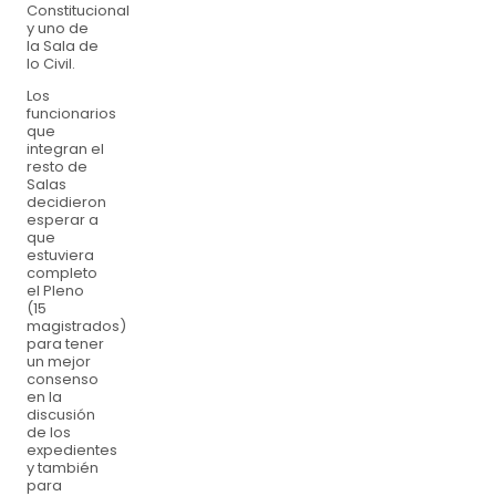
Constitucional
y uno de
la Sala de
lo Civil.
Los
funcionarios
que
integran el
resto de
Salas
decidieron
esperar a
que
estuviera
completo
el Pleno
(15
magistrados)
para tener
un mejor
consenso
en la
discusión
de los
expedientes
y también
para