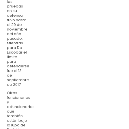
las
pruebas
en su
defensa
tuvo hasta
el 29 de
noviembre
del año
pasado.
Mientras
para De
Escobar el
límite
para
defenderse
fue el 13
de
septiembre
de 2017.
Otros
funcionarios
y
exfuncionarios
que
también
están bajo
la lupa de