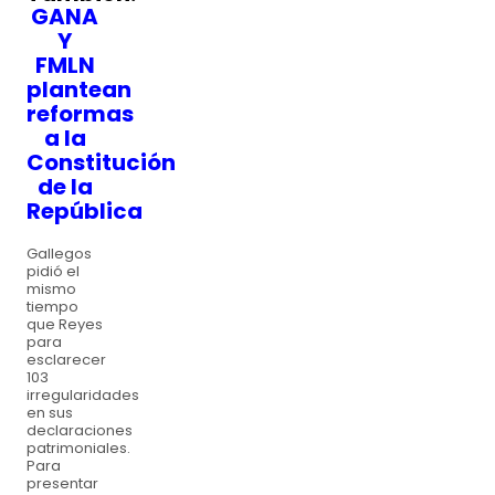
GANA
Y
FMLN
plantean
reformas
a la
Constitución
de la
República
Gallegos
pidió el
mismo
tiempo
que Reyes
para
esclarecer
103
irregularidades
en sus
declaraciones
patrimoniales.
Para
presentar