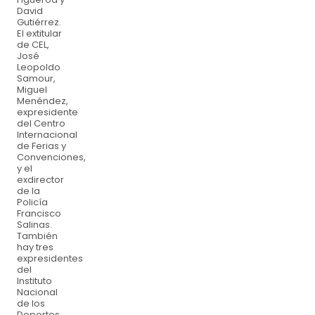
David
Gutiérrez.
El extitular
de CEL,
José
Leopoldo
Samour,
Miguel
Menéndez,
expresidente
del Centro
Internacional
de Ferias y
Convenciones,
y el
exdirector
de la
Policía
Francisco
Salinas.
También
hay tres
expresidentes
del
Instituto
Nacional
de los
Deportes