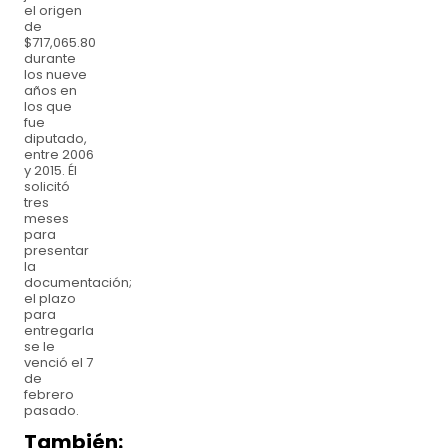
el origen
de
$717,065.80
durante
los nueve
años en
los que
fue
diputado,
entre 2006
y 2015. Él
solicitó
tres
meses
para
presentar
la
documentación;
el plazo
para
entregarla
se le
venció el 7
de
febrero
pasado.
También: