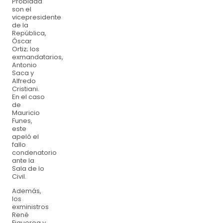
Probidad
son el
vicepresidente
de la
República,
Óscar
Ortiz; los
exmandatarios,
Antonio
Saca y
Alfredo
Cristiani.
En el caso
de
Mauricio
Funes,
este
apeló el
fallo
condenatorio
ante la
Sala de lo
Civil.
Además,
los
exministros
René
Figueroa y