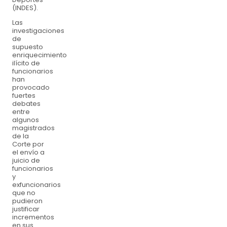
(INDES).
Las
investigaciones
de
supuesto
enriquecimiento
ilícito de
funcionarios
han
provocado
fuertes
debates
entre
algunos
magistrados
de la
Corte por
el envío a
juicio de
funcionarios
y
exfuncionarios
que no
pudieron
justificar
incrementos
en sus