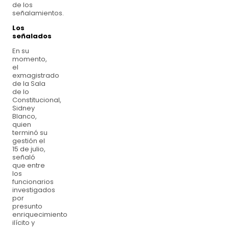
de los
señalamientos.
Los
señalados
En su
momento,
el
exmagistrado
de la Sala
de lo
Constitucional,
Sidney
Blanco,
quien
terminó su
gestión el
15 de julio,
señaló
que entre
los
funcionarios
investigados
por
presunto
enriquecimiento
ilícito y