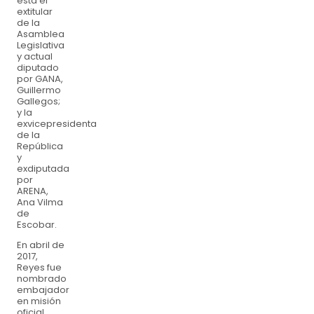
está el
extitular
de la
Asamblea
Legislativa
y actual
diputado
por GANA,
Guillermo
Gallegos;
y la
exvicepresidenta
de la
República
y
exdiputada
por
ARENA,
Ana Vilma
de
Escobar.
En abril de
2017,
Reyes fue
nombrado
embajador
en misión
oficial