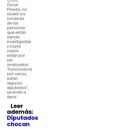
(CSJ),
Óscar
Pineda, no
reveló los
nombres
de las
personas
que están
siendo
investigadas
y cuyos
casos
están por
ser
analizados:
“Funcionarios
son varios,
están
algunos
diputados”,
se limitó a
decir.
Leer
además:
Diputados
chocan