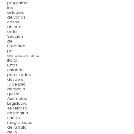
programar
los
estudios
de varios
casos
abiertos
en la
Sección
de
Probidad
por
enriquecimiento
ilícito.
Estos
estaban
paralizados,
desde el
16 de julio,
debido a
que la
Asamblea
Legislativa
se retrasó
en elegir a
cuatro
magistrados
de la Sala
de lo