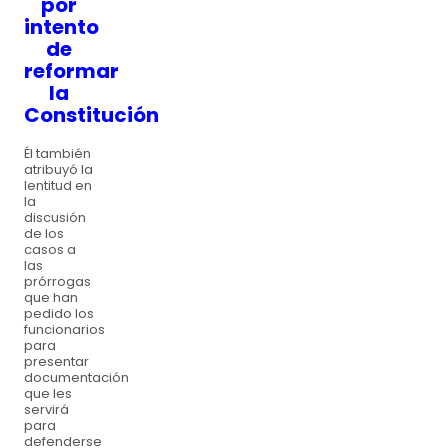
por
intento
de
reformar
la
Constitución
Él también
atribuyó la
lentitud en
la
discusión
de los
casos a
las
prórrogas
que han
pedido los
funcionarios
para
presentar
documentación
que les
servirá
para
defenderse