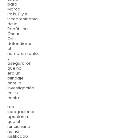
para
Marca
País. Él y el
vicepresidente
de la
República,
Óscar
Ortiz,
defendieron
el
nombramiento,
y
aseguraron
que no
era un
blindaje
ante la
investigación
en su
contra.
Las
indagaciones
apuntan a
que el
funcionario
no ha
justificado