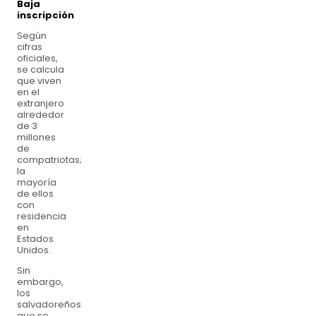
Baja
inscripción
Según
cifras
oficiales,
se calcula
que viven
en el
extranjero
alrededor
de 3
millones
de
compatriotas;
la
mayoría
de ellos
con
residencia
en
Estados
Unidos.
Sin
embargo,
los
salvadoreños
que se