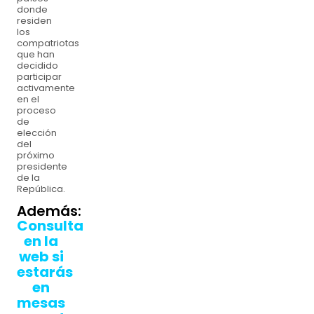
donde
residen
los
compatriotas
que han
decidido
participar
activamente
en el
proceso
de
elección
del
próximo
presidente
de la
República.
Además:
Consulta
en la
web si
estarás
en
mesas