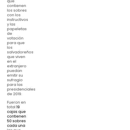
que
contienen
los sobres
con los
instructivos
y las
papeletas
de
votación
para que
los
salvadoreños
que viven
en el
extranjero
puedan
emitir su
sufragio
para las
presidenciales
de 2019.
Fueron en
total
19
cajas que
contienen
50 sobres
cada una