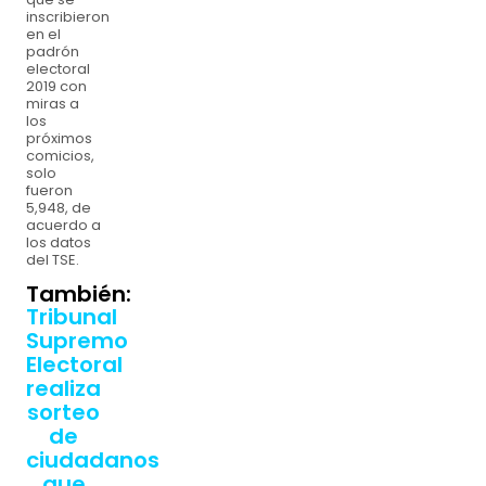
inscribieron
en el
padrón
electoral
2019 con
miras a
los
próximos
comicios,
solo
fueron
5,948, de
acuerdo a
los datos
del TSE.
También:
Tribunal
Supremo
Electoral
realiza
sorteo
de
ciudadanos
que