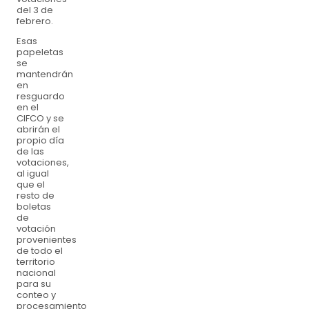
del 3 de
febrero.
Esas
papeletas
se
mantendrán
en
resguardo
en el
CIFCO y se
abrirán el
propio día
de las
votaciones,
al igual
que el
resto de
boletas
de
votación
provenientes
de todo el
territorio
nacional
para su
conteo y
procesamiento