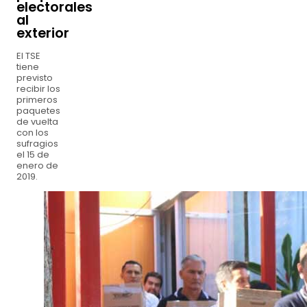
electorales
al
exterior
El TSE
tiene
previsto
recibir los
primeros
paquetes
de vuelta
con los
sufragios
el 15 de
enero de
2019.