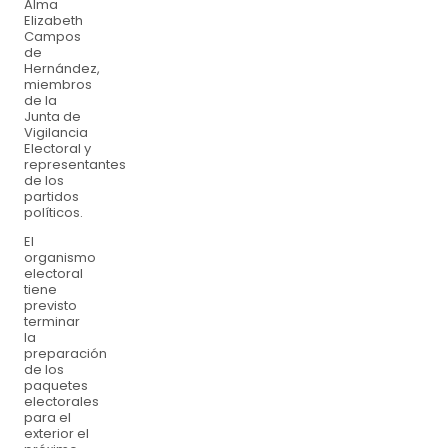
Alma
Elizabeth
Campos
de
Hernández,
miembros
de la
Junta de
Vigilancia
Electoral y
representantes
de los
partidos
políticos.
El
organismo
electoral
tiene
previsto
terminar
la
preparación
de los
paquetes
electorales
para el
exterior el