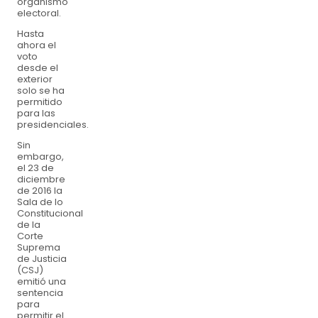
organismo
electoral.
Hasta
ahora el
voto
desde el
exterior
solo se ha
permitido
para las
presidenciales.
Sin
embargo,
el 23 de
diciembre
de 2016 la
Sala de lo
Constitucional
de la
Corte
Suprema
de Justicia
(CSJ)
emitió una
sentencia
para
permitir el