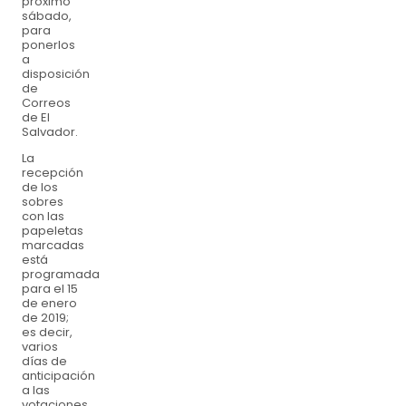
próximo
sábado,
para
ponerlos
a
disposición
de
Correos
de El
Salvador.
La
recepción
de los
sobres
con las
papeletas
marcadas
está
programada
para el 15
de enero
de 2019;
es decir,
varios
días de
anticipación
a las
votaciones