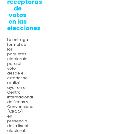
receptoras
de
votos
en las
elecciones
La entrega
formal de
los
paquetes
electorales
para el
voto
desde el
exterior se
realizó
ayer en el
Centro
Internacional
de Ferias y
Convenciones
(CIFCO),
en
presencia
de la fiscal
electoral,