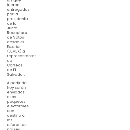
las que
fueron
entregadas
por la
presidenta
de la
Junta
Receptora
de Votos
desde el
Exterior
(JEVEX) a
representantes
de
Correos
de El
Salvador.
A partir de
hoy serán
enviados
esos
paquetes
electorales
con
destino a
los
diferentes
países