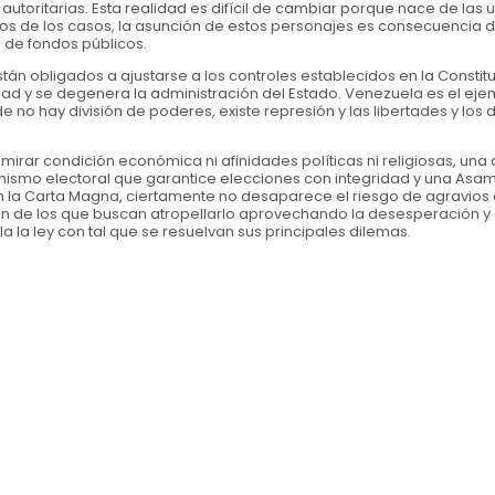
autoritarias. Esta realidad es difícil de cambiar porque nace de las 
os de los casos, la asunción de estos personajes es consecuencia 
 de fondos públicos.
n obligados a ajustarse a los controles establecidos en la Constitu
dad y se degenera la administración del Estado. Venezuela es el ej
 no hay división de poderes, existe represión y las libertades y los
 mirar condición económica ni afinidades políticas ni religiosas, una 
ganismo electoral que garantice elecciones con integridad y una Asa
 en la Carta Magna, ciertamente no desaparece el riesgo de agravios 
n de los que buscan atropellarlo aprovechando la desesperación y 
 la ley con tal que se resuelvan sus principales dilemas.