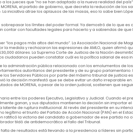
 a los jueces que “no se han adaptado a la nueva realidad del país”.
 MORENA, el partido de gobierno, que decreta la reducción de los sa
 La iniciativa atrae los aplausos de las masas, eso lo sabe bien Ló
a sobrepasar los límites del poder formal. Ya demostró de lo que es 
n contar con facultades legales para hacerlo y a sabiendas de que 
ener “los pagos más altos del mundo”. La Asociación Nacional de Mag
por la medida y rechazaron las expresiones de AMLO, quien afirmó q
,000 dólares. La Suprema Corte de Justicia de la Nación desmintió
os ciudadanos pueden constatar cuál es la política salarial de esa in
de la administración pública relacionado con los emolumentos de los
tamientos autoritarios del presidente y de su grupo parlamentario. 
os Servidores Públicos por parte del máximo tribunal de justicia es
ió la decisión manifestó que se debe evitar un daño irreparable en 
iputados de MORENA, a pesar de la orden judicial, sostienen que segui
aria entre los poderes Ejecutivo, Legislativo y Judicial. Cuando el pr
realmente ganan, y sus diputados mantienen la decisión sin importar 
tente de ruptura institucional. Al revés del presidente en su intenc
mo legítimo el triunfo del Partido de Acción Nacional (PAN) en el Esta
ión ratificó la victoria del candidato a gobernador de ese partido no 
dor tildó de antidemocrático el fallo del Tribunal.
falta de resultados está llevando a la presidencia a líderes sin part