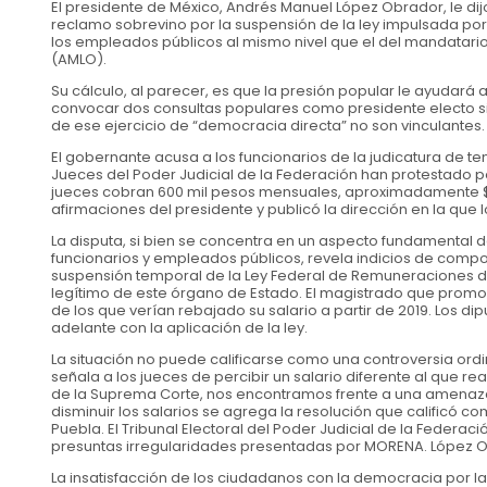
El presidente de México, Andrés Manuel López Obrador, le dijo
reclamo sobrevino por la suspensión de la ley impulsada por
los empleados públicos al mismo nivel que el del mandatario.
(AMLO).
Su cálculo, al parecer, es que la presión popular le ayudará 
convocar dos consultas populares como presidente electo si
de ese ejercicio de “democracia directa” no son vinculantes.
El gobernante acusa a los funcionarios de la judicatura de t
Jueces del Poder Judicial de la Federación han protestado 
jueces cobran 600 mil pesos mensuales, aproximadamente $30
afirmaciones del presidente y publicó la dirección en la que l
La disputa, si bien se concentra en un aspecto fundamental 
funcionarios y empleados públicos, revela indicios de compor
suspensión temporal de la Ley Federal de Remuneraciones de l
legítimo de este órgano de Estado. El magistrado que promov
de los que verían rebajado su salario a partir de 2019. Los d
adelante con la aplicación de la ley.
La situación no puede calificarse como una controversia ordin
señala a los jueces de percibir un salario diferente al que 
de la Suprema Corte, nos encontramos frente a una amenaza la
disminuir los salarios se agrega la resolución que calificó co
Puebla. El Tribunal Electoral del Poder Judicial de la Federac
presuntas irregularidades presentadas por MORENA. López Obra
La insatisfacción de los ciudadanos con la democracia por la 