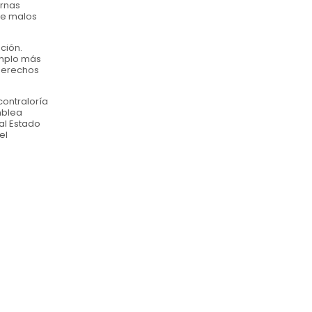
urnas
de malos
ción.
emplo más
 derechos
contraloría
mblea
al Estado
el