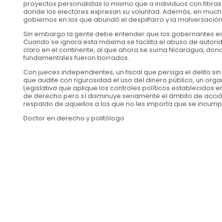
proyectos personalistas lo mismo que a individuos con fibras 
donde los electores expresan su voluntad. Además, en much
gobiernos en los que abundó el despilfarro y la malversación
Sin embargo la gente debe entender que los gobernantes está
Cuando se ignora esta máxima se facilita el abuso de autori
claro en el continente, al que ahora se suma Nicaragua, donde
fundamentales fueron borrados.
Con jueces independientes, un fiscal que persiga el delito sin
que audite con rigurosidad el uso del dinero público, un or
Legislativa que aplique los controles políticos establecidos
de derecho pero sí disminuye seriamente el ámbito de acció
respaldo de aquellos a los que no les importa que se incumpla
Doctor en derecho y politólogo