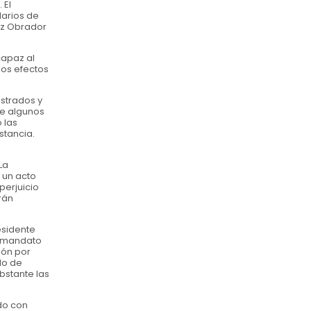
 El
larios de
pez Obrador
capaz al
los efectos
istrados y
ue algunos
 las
stancia.
La
 un acto
perjuicio
rán
esidente
el mandato
ión por
do de
obstante las
ido con