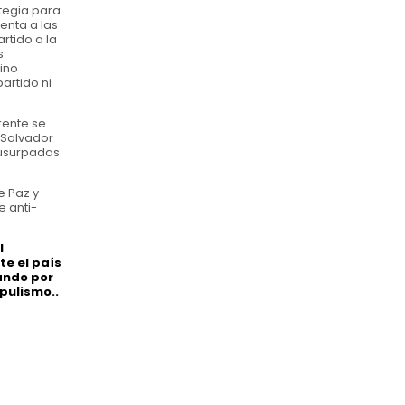
ategia para
enta a las
rtido a la
s
sino
artido ni
rente se
 Salvador
 usurpadas
e Paz y
e anti-
l
te el país
ando por
pulismo..