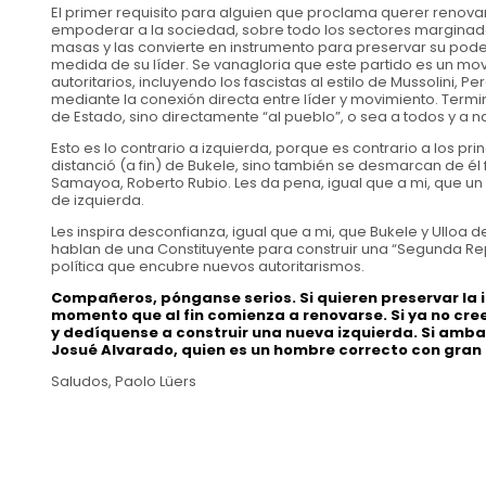
El primer requisito para alguien que proclama querer renova
empoderar a la sociedad, sobre todo los sectores marginad
masas y las convierte en instrumento para preservar su poder
medida de su líder. Se vanagloria que este partido es un mov
autoritarios, incluyendo los fascistas al estilo de Mussolini, 
mediante la conexión directa entre líder y movimiento. Termin
de Estado, sino directamente “al pueblo”, o sea a todos y a n
Esto es lo contrario a izquierda, porque es contrario a los pr
distanció (a fin) de Bukele, sino también se desmarcan de é
Samayoa, Roberto Rubio. Les da pena, igual que a mi, que u
de izquierda.
Les inspira desconfianza, igual que a mi, que Bukele y Ulloa d
hablan de una Constituyente para construir una “Segunda Repúb
política que encubre nuevos autoritarismos.
Compañeros, pónganse serios. Si quieren preservar la 
momento que al fin comienza a renovarse. Si ya no cree
y dedíquense a construir una nueva izquierda. Si amba
Josué Alvarado, quien es un hombre correcto con gran 
Saludos, Paolo Lüers