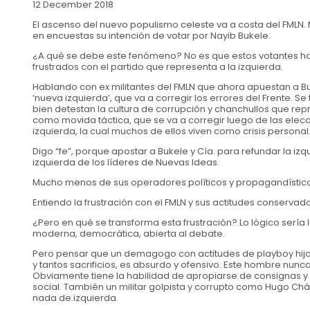
12 December 2018
El ascenso del nuevo populismo celeste va a costa del FMLN.
en encuestas su intención de votar por Nayib Bukele.
¿A qué se debe este fenómeno? No es que estos votantes haya
frustrados con el partido que representa a la izquierda.
Hablando con ex militantes del FMLN que ahora apuestan a Bu
‘nueva izquierda’, que va a corregir los errores del Frente. Se
bien detestan la cultura de corrupción y chanchullos que rep
como movida táctica, que se va a corregir luego de las elecci
izquierda, la cual muchos de ellos viven como crisis personal
Digo “fe”, porque apostar a Bukele y Cía. para refundar la iz
izquierda de los líderes de Nuevas Ideas.
Mucho menos de sus operadores políticos y propagandístico
Entiendo la frustración con el FMLN y sus actitudes conservado
¿Pero en qué se transforma esta frustración? Lo lógico sería l
moderna, democrática, abierta al debate.
Pero pensar que un demagogo con actitudes de playboy hijo d
y tantos sacrificios, es absurdo y ofensivo. Este hombre nunca
Obviamente tiene la habilidad de apropiarse de consignas y b
social. También un militar golpista y corrupto como Hugo Ch
nada de izquierda.