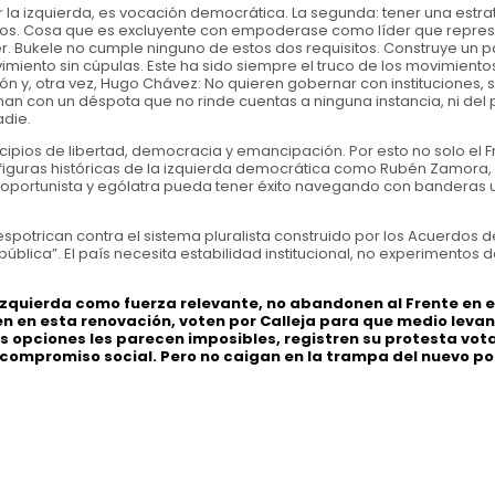
r la izquierda, es vocación democrática. La segunda: tener una estr
os. Cosa que es excluyente con empoderase como líder que repres
. Bukele no cumple ninguno de estos dos requisitos. Construye un pa
imiento sin cúpulas. Este ha sido siempre el truco de los movimiento
Perón y, otra vez, Hugo Chávez: No quieren gobernar con instituciones, 
an con un déspota que no rinde cuentas a ninguna instancia, ni del p
adie.
incipios de libertad, democracia y emancipación. Por esto no solo el F
l figuras históricas de la izquierda democrática como Rubén Zamora,
n oportunista y ególatra pueda tener éxito navegando con banderas
espotrican contra el sistema pluralista construido por los Acuerdos d
lica”. El país necesita estabilidad institucional, no experimentos d
izquierda como fuerza relevante, no abandonen al Frente en e
n en esta renovación, voten por Calleja para que medio levan
s opciones les parecen imposibles, registren su protesta vot
compromiso social. Pero no caigan en la trampa del nuevo po