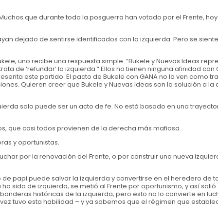
 Muchos que durante toda la posguerra han votado por el Frente, ho
n dejado de sentirse identificados con la izquierda. Pero se sient
kele, uno recibe una respuesta simple: “Bukele y Nuevas Ideas repr
 trata de ‘refundar’ la izquierda.” Ellos no tienen ninguna afinidad co
resenta este partido. El pacto de Bukele con GANA no lo ven como trai
ones. Quieren creer que Bukele y Nuevas Ideas son la solución a la cr
.
quierda solo puede ser un acto de fe. No está basado en una trayecto
s, que casi todos provienen de la derecha más mafiosa.
ras y oportunistas.
uchar por la renovación del Frente, o por construir una nueva izquier
e papi puede salvar la izquierda y convertirse en el heredero de t
 ha sido de izquierda, se metió al Frente por oportunismo, y así salió.
anderas históricas de la izquierda, pero esto no lo convierte en lu
ávez tuvo esta habilidad – y ya sabemos que el régimen que establec