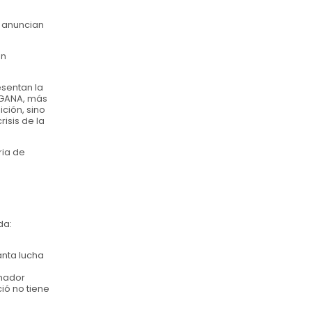
y anuncian
en
esentan la
n GANA, más
ción, sino
isis de la
ria de
da:
anta lucha
chador
ió no tiene