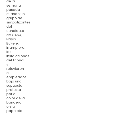
de la
semana
pasada
cuando un
grupo de
simpatizantes
del
candidato
de GANA,
Nayib
Bukele,
irrumpieron
las
instalaciones
del Tribual
y
retuvieron
a
empleados
bajo una
supuesta
protesta
por el
color de la
bandera
en la
papeleta.