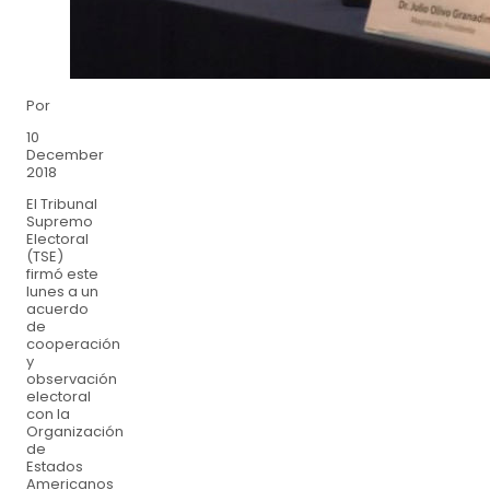
Por
10
December
2018
El Tribunal
Supremo
Electoral
(TSE)
firmó este
lunes a un
acuerdo
de
cooperación
y
observación
electoral
con la
Organización
de
Estados
Americanos