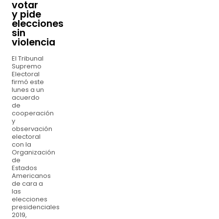
votar
y pide
elecciones
sin
violencia
El Tribunal
Supremo
Electoral
firmó este
lunes a un
acuerdo
de
cooperación
y
observación
electoral
con la
Organización
de
Estados
Americanos
de cara a
las
elecciones
presidenciales
2019,