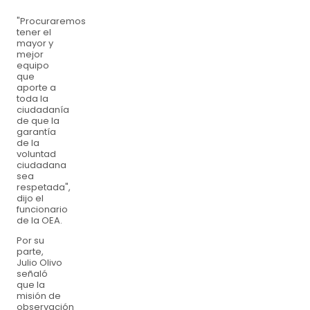
"Procuraremos
tener el
mayor y
mejor
equipo
que
aporte a
toda la
ciudadanía
de que la
garantía
de la
voluntad
ciudadana
sea
respetada",
dijo el
funcionario
de la OEA.
Por su
parte,
Julio Olivo
señaló
que la
misión de
observación