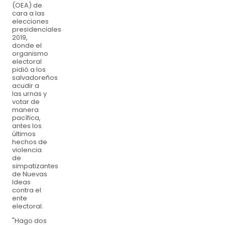
(OEA) de
cara a las
elecciones
presidenciales
2019,
donde el
organismo
electoral
pidió a los
salvadoreños
acudir a
las urnas y
votar de
manera
pacífica,
antes los
últimos
hechos de
violencia
de
simpatizantes
de Nuevas
Ideas
contra el
ente
electoral.
"Hago dos