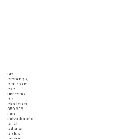
Sin
embargo,
dentro de
ese
universo
de
electores,
350,638
son
salvadoreños
en el
exterior
de los
cuales