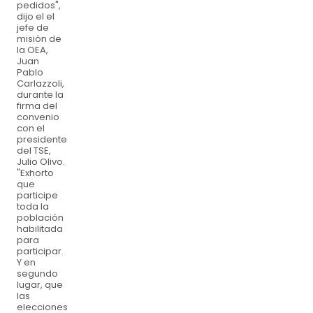
pedidos",
dijo el el
jefe de
misión de
la OEA,
Juan
Pablo
Carlazzoli,
durante la
firma del
convenio
con el
presidente
del TSE,
Julio Olivo.
"Exhorto
que
participe
toda la
población
habilitada
para
participar.
Y en
segundo
lugar, que
las
elecciones