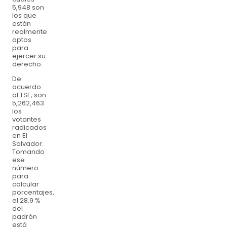
5,948 son
los que
están
realmente
aptos
para
ejercer su
derecho.
De
acuerdo
al TSE, son
5,262,463
los
votantes
radicados
en El
Salvador.
Tomando
ese
número
para
calcular
porcentajes,
el 28.9 %
del
padrón
está