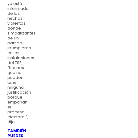
ya está
informada
de los
hechos
violentos,
donde
simpatizantes
de un
partido
irrumpieron
en las
instalaciones
del TSE,
"hechos
que no
pueden
tener
ninguna
justificación
porque
empañan
el
proceso
electoral",
dijo.
TAMBIÉN
PUEDES