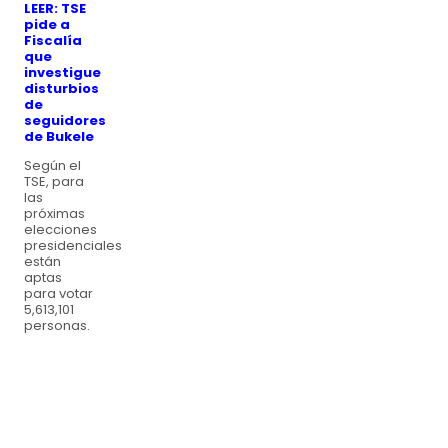
LEER:
TSE
pide a
Fiscalía
que
investigue
disturbios
de
seguidores
de Bukele
Según el
TSE, para
las
próximas
elecciones
presidenciales
están
aptas
para votar
5,613,101
personas.