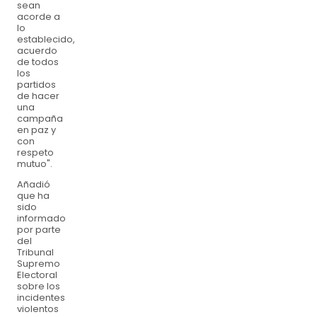
sean
acorde a
lo
establecido,
acuerdo
de todos
los
partidos
de hacer
una
campaña
en paz y
con
respeto
mutuo".
Añadió
que ha
sido
informado
por parte
del
Tribunal
Supremo
Electoral
sobre los
incidentes
violentos